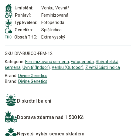
Venku, Vevnitř
Umístění:
Feminizovaná
Pohlaví:
Fotoperioda
Typ kvetení:
Spíš Indica
Genetika:
Extra vysoký
Obsah THC:
SKU:
DIV-BUBCO-FEM-12
Kategorie:
Feminizovaná semena
,
Fotoperioda
,
Sběratelská
semena
,
Uvnitř (Indoor)
,
Venku (Outdoor)
,
Z větší části Indica
Brand:
Divine Genetics
Brand:
Divine Genetics
Diskrétní balení
Doprava zdarma nad 1 500 Kč
Největší výběr semen skladem