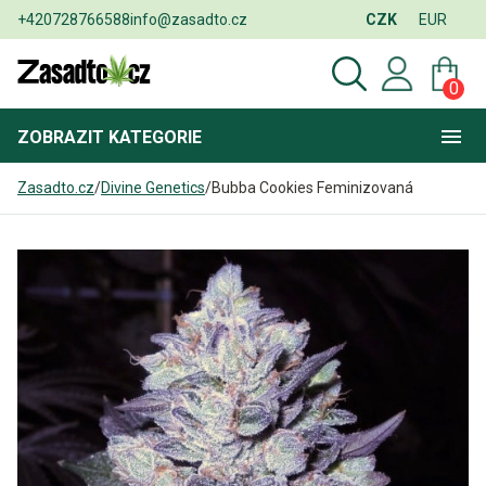
+420728766588
info@zasadto.cz
CZK
EUR
0
ZOBRAZIT
KATEGORIE
Zasadto.cz
/
Divine Genetics
/
Bubba Cookies Feminizovaná