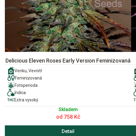
Delicious Eleven Roses Early Version Feminizovaná
Venku, Vevnitř
Feminizovaná
Fotoperioda
Indica
Extra vysoký
Skladem
od 758 Kč
Detail