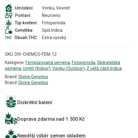
Venku, Vevnitř
Umístění:
Neurčeno
Pohlaví:
Fotoperioda
Typ kvetení:
Spíš Indica
Genetika:
Extra vysoký
Obsah THC:
SKU:
DIV-CHEMCO-FEM-12
Kategorie:
Feminizovaná semena
,
Fotoperioda
,
Sběratelská
semena
,
Uvnitř (Indoor)
,
Venku (Outdoor)
,
Z větší části Indica
Brand:
Divine Genetics
Brand:
Divine Genetics
Diskrétní balení
Doprava zdarma nad 1 500 Kč
Největší výběr semen skladem