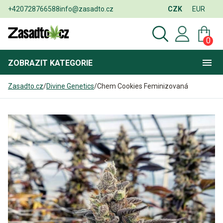
+420728766588
info@zasadto.cz
CZK
EUR
0
ZOBRAZIT
KATEGORIE
Zasadto.cz
/
Divine Genetics
/
Chem Cookies Feminizovaná