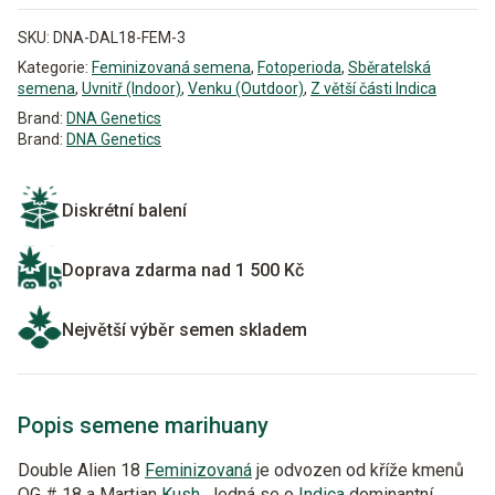
SKU:
DNA-DAL18-FEM-3
Kategorie:
Feminizovaná semena
,
Fotoperioda
,
Sběratelská
semena
,
Uvnitř (Indoor)
,
Venku (Outdoor)
,
Z větší části Indica
Brand:
DNA Genetics
Brand:
DNA Genetics
Diskrétní balení
Doprava zdarma nad 1 500 Kč
Největší výběr semen skladem
Popis semene marihuany
Double Alien 18
Feminizovaná
je odvozen od kříže kmenů
OG # 18 a Martian
Kush
. Jedná se o
Indica
dominantní