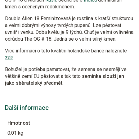
kmen s oceněným rodokmenem.
Double Alien 18 Feminizovaná je rostlina s kratší strukturou
a velmi dobrými výnosy tvrdých pupenů. Lze pěstovat
uvnitř i venku. Doba květu je 9 týdnů. Chuť je velmi ovlivněna
odrůdou The OG # 18. Jedná se o velmi silný kmen.
Více informací o této kvalitní holandské bance naleznete
zde
.
Bohužel je potřeba pamatovat, že semena se nesmějí ve
většině zemí EU pěstovat a tak tato
semínka slouží jen
jako sběratelský předmět
.
Další informace
Hmotnost
0,01 kg