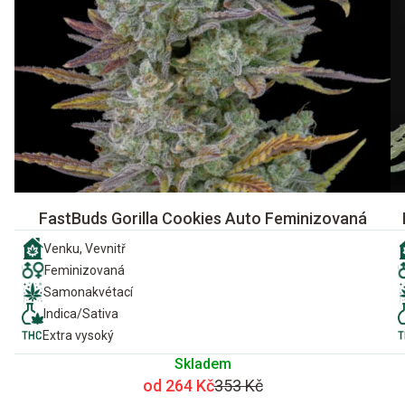
FastBuds Gorilla Cookies Auto Feminizovaná
Venku, Vevnitř
Feminizovaná
Samonakvétací
Indica/Sativa
Extra vysoký
Skladem
od 264 Kč
353 Kč