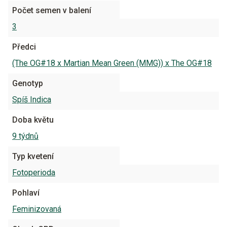
Počet semen v balení
3
Předci
(The OG#18 x Martian Mean Green (MMG)) x The OG#18
Genotyp
Spíš Indica
Doba květu
9 týdnů
Typ kvetení
Fotoperioda
Pohlaví
Feminizovaná