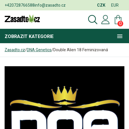
+420728766588
info@zasadto.cz
CZK
EUR
0
ZOBRAZIT
KATEGORIE
Zasadto.cz
/
DNA Genetics
/
Double Alien 18 Feminizovaná