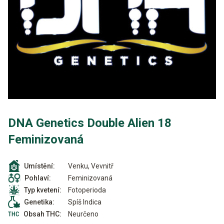
DNA Genetics Double Alien 18
Feminizovaná
Venku, Vevnitř
Umístění:
Feminizovaná
Pohlaví:
Fotoperioda
Typ kvetení:
Spíš Indica
Genetika:
Neurčeno
Obsah THC: