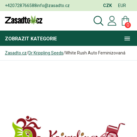
+420728766588
info@zasadto.cz
CZK
EUR
0
ZOBRAZIT
KATEGORIE
Zasadto.cz
/
Dr Krippling Seeds
/
White Rush Auto Feminizovaná