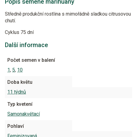
Popis semene marihuany
Středně produkční rostlina s mimořádně sladkou citrusovou
chutí.
Cyklus 75 dní
Další informace
Počet semen v balení
1
,
5
,
10
Doba květu
11 týdnů
Typ kvetení
Samonakvétací
Pohlaví
Feminizovaná