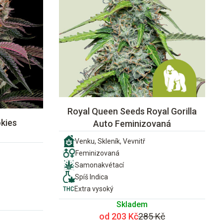
Royal Queen Seeds Royal Gorilla
kies
Auto Feminizovaná
Venku, Skleník, Vevnitř
Feminizovaná
Samonakvétací
Spíš Indica
Extra vysoký
Skladem
od 203 Kč
285 Kč