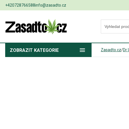
+420728766588
info@zasadto.cz
ZOBRAZIT
KATEGORIE
Zasadto.cz
/
Dr