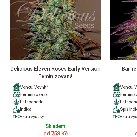
Delicious Eleven Roses Early Version
Barne
Feminizovaná
Venku, Vevnitř
Venku, V
Feminizovaná
Feminiz
Fotoperioda
Fotoper
Indica
Spíš Indi
Extra vysoký
Extra vy
Skladem
od 758 Kč