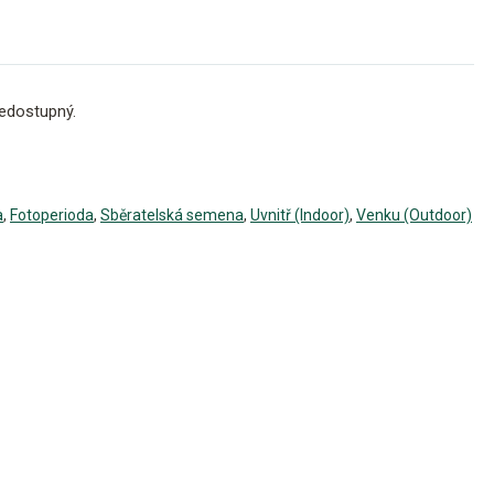
edostupný.
a
,
Fotoperioda
,
Sběratelská semena
,
Uvnitř (Indoor)
,
Venku (Outdoor)