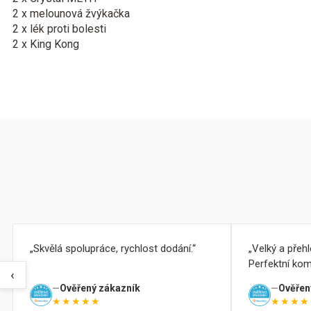
2 x melounová žvýkačka
2 x lék proti bolesti
2 x King Kong
Skvělá spolupráce, rychlost dodání.
Velký a přeh
Perfektní kom
‹
Ověřený zákazník
Ověřen
★★★★★
★★★★