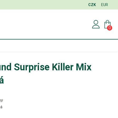
CZK
EUR
0
nd Surprise Killer Mix
á
tř
ná