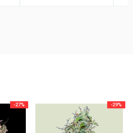
-27%
-29%