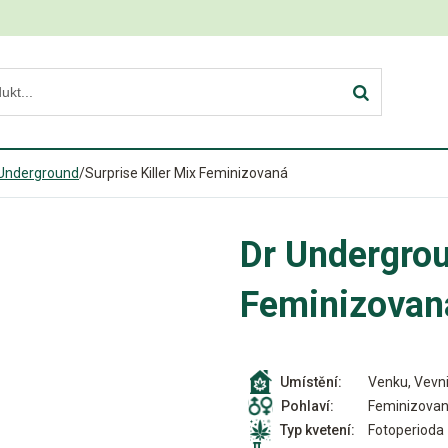
 Underground
/
Surprise Killer Mix Feminizovaná
Dr Undergrou
Feminizovan
Venku, Vevni
Umístění:
Feminizova
Pohlaví:
Fotoperioda
Typ kvetení: