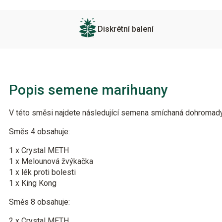
Diskrétní balení
Popis semene marihuany
V této směsi najdete následující semena smíchaná dohromad
Směs 4 obsahuje:
1 x Crystal METH
1 x Melounová žvýkačka
1 x lék proti bolesti
1 x King Kong
Směs 8 obsahuje:
2 x Crystal METH