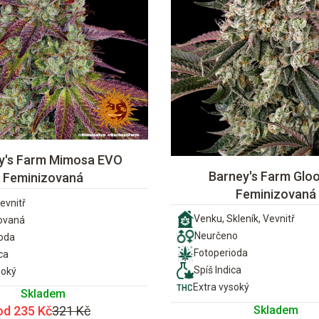
y's Farm Mimosa EVO
Barney's Farm Gloo
Feminizovaná
Feminizovaná
evnitř
Venku, Skleník, Vevnitř
ovaná
Neurčeno
ioda
Fotoperioda
ca
Spíš Indica
soký
Extra vysoký
Skladem
Skladem
od 235 Kč
321 Kč