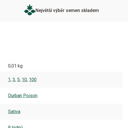
Největší výběr semen skladem
0,01 kg
1
,
3
,
5
,
10
,
100
Durban Poison
Sativa
9 týdnů