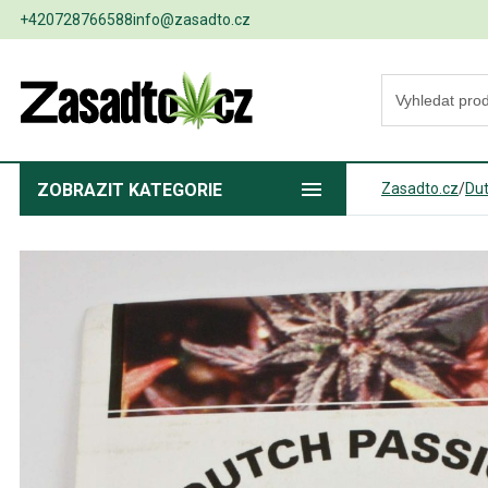
+420728766588
info@zasadto.cz
ZOBRAZIT
KATEGORIE
Zasadto.cz
/
Dut