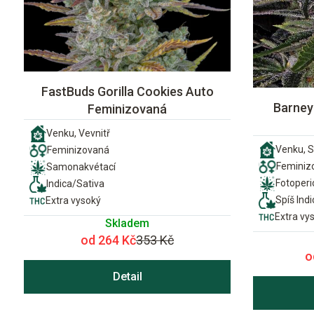
FastBuds Gorilla Cookies Auto
Barney'
Feminizovaná
Venku, Vevnitř
Venku, S
Feminizovaná
Feminiz
Samonakvétací
Fotoper
Indica/Sativa
Spíš Indi
Extra vysoký
Extra vy
Skladem
od 264 Kč
353 Kč
o
Detail