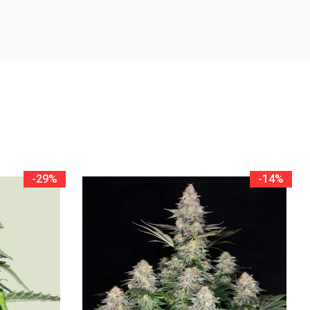
-29%
-14%