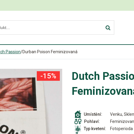
ch Passion
/
Durban Poison Feminizovaná
Dutch Passi
-15%
Feminizovan
Venku, Sklen
Umístění:
Feminizova
Pohlaví:
Fotoperioda
Typ kvetení: