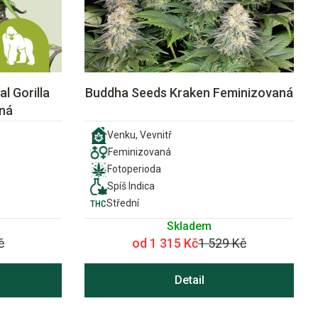
l Gorilla
Buddha Seeds Kraken Feminizovaná
ná
Venku, Vevnitř
Feminizovaná
Fotoperioda
Spíš Indica
Střední
Skladem
č
od 1 315 Kč
1 529 Kč
Detail