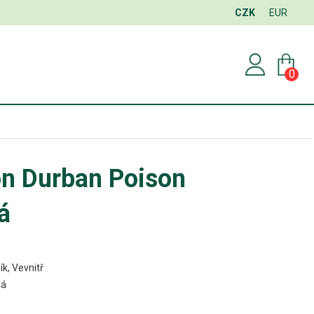
CZK
EUR
0
on Durban Poison
á
ík, Vevnitř
ná