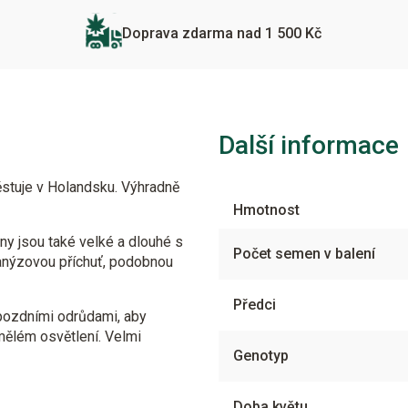
Doprava zdarma nad 1 500 Kč
Další informace
ěstuje v Holandsku. Výhradně
Hmotnost
ny jsou také velké a dlouhé s
Počet semen v balení
anýzovou příchuť, podobnou
Předci
 pozdními odrůdami, aby
umělém osvětlení. Velmi
Genotyp
Doba květu