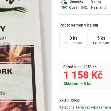
Sativa
Genetika:
Neznámý
Obsah THC:
Počet semen v balení
3 ks
5 ks
161 Kč / kus
147 Kč / kus
Běžná cena:
1 353 Kč
1 158 Kč
Skladem > 5 ks
Alternative:
SKU:
DP0902
Kategorie:
Feminizovaná semen