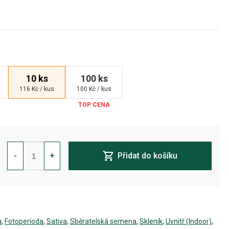
10 ks
100 ks
116 Kč / kus
100 Kč / kus
Durban
Poison
-
+
Přidat do košíku
Feminizovaná
množství
a
,
Fotoperioda
,
Sativa
,
Sběratelská semena
,
Skleník
,
Uvnitř (Indoor)
,