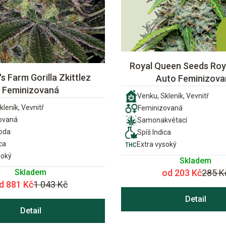
Royal Queen Seeds Roya
s Farm Gorilla Zkittlez
Auto Feminizova
Feminizovaná
Venku, Skleník, Vevnitř
kleník, Vevnitř
Feminizovaná
ovaná
Samonakvétací
ioda
Spíš Indica
ca
Extra vysoký
soký
Skladem
Skladem
od 203 Kč
285 K
d 881 Kč
1 043 Kč
Detail
Detail