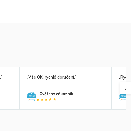
.
Vše OK, rychlé doručení.
Rychl
›
Ověřený zákazník
★★★★★