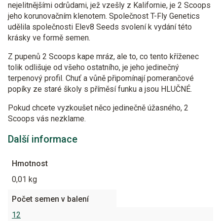
nejelitnějšími odrůdami, jež vzešly z Kalifornie, je 2 Scoops
jeho korunovačním klenotem. Společnost T-Fly Genetics
udělila společnosti Elev8 Seeds svolení k vydání této
krásky ve formě semen.
Z pupenů 2 Scoops kape mráz, ale to, co tento kříženec
tolik odlišuje od všeho ostatního, je jeho jedinečný
terpenový profil. Chuť a vůně připomínají pomerančové
popíky ze staré školy s příměsí funku a jsou HLUČNÉ.
Pokud chcete vyzkoušet něco jedinečně úžasného, 2
Scoops vás nezklame.
Další informace
Hmotnost
0,01 kg
Počet semen v balení
12