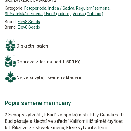
SKU:
LV8-2SCOOPS-REG-12
Kategorie:
Fotoperioda
,
Indica / Sativa
,
Regulérní semena
,
Sběratelská semena
,
Uvnitř (Indoor)
,
Venku (Outdoor)
Brand:
Elev8 Seeds
Brand:
Elev8 Seeds
Diskrétní balení
Doprava zdarma nad 1 500 Kč
Největší výběr semen skladem
Popis semene marihuany
2 Scoops vytvořil „T-Bud“ ve společnosti T-Fly Genetics. T-
Bud pěstuje a šlechtí ve střední Kalifornii již téměř čtyřicet
let. Říká, že ze stovek kmenů, které vytvořil s těmi