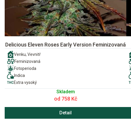
Delicious Eleven Roses Early Version Feminizovaná
Venku, Vevnitř
Feminizovaná
Fotoperioda
Indica
Extra vysoký
Skladem
od 758 Kč
Detail