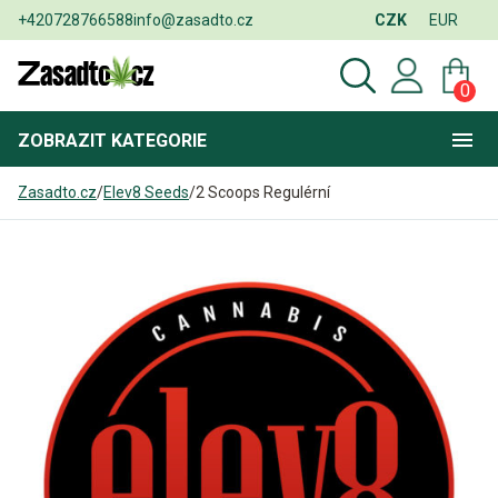
+420728766588
info@zasadto.cz
CZK
EUR
0
ZOBRAZIT
KATEGORIE
Zasadto.cz
/
Elev8 Seeds
/
2 Scoops Regulérní