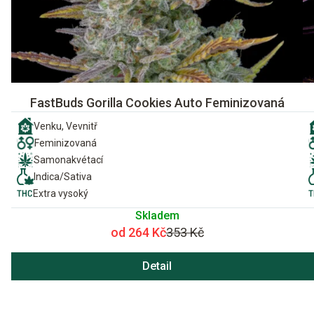
FastBuds Gorilla Cookies Auto Feminizovaná
Venku, Vevnitř
Feminizovaná
Samonakvétací
Indica/Sativa
Extra vysoký
Skladem
od 264 Kč
353 Kč
Detail