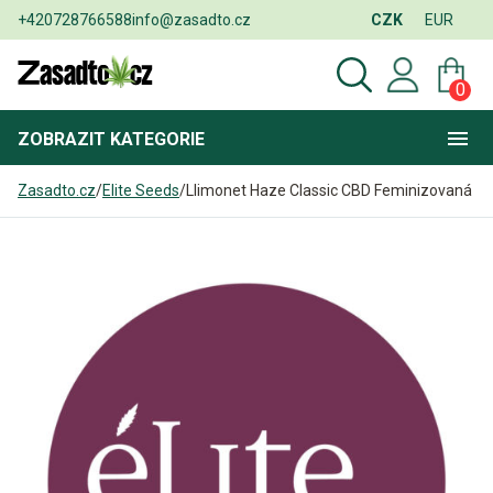
+420728766588
info@zasadto.cz
CZK
EUR
0
ZOBRAZIT
KATEGORIE
Zasadto.cz
/
Elite Seeds
/
Llimonet Haze Classic CBD Feminizovaná