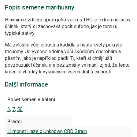
Popis semene marihuany
Hlavním rozdílem oproti jeho verzi s THC je extrémně jasný
účinek, který si zachovává pocit euforie, jak je tomu u
typické sativy.
Má zvláštní vůni citrusů a kadidla a husté květy pokryté
trichomy. Je vysoce odolná vůči škůdcům, chorobám a
plísním, jako je například padlí. Ti, kteří si chtějí užít
povzbuzující účinek, ale bez změny vnímání, zjistí, že tento
kmen je vhodný k vykonávání všech druhů činností.
Další informace
Počet semen v balení
3
,
7
,
50
Předci
Llimonet Haze x Unknown CBD Strain