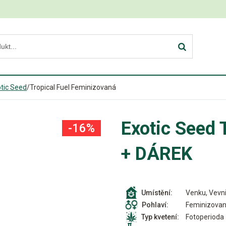
tic Seed
/
Tropical Fuel Feminizovaná
Exotic Seed 
-16%
+ DÁREK
Venku, Vevni
Umístění:
Feminizova
Pohlaví:
Fotoperioda
Typ kvetení: