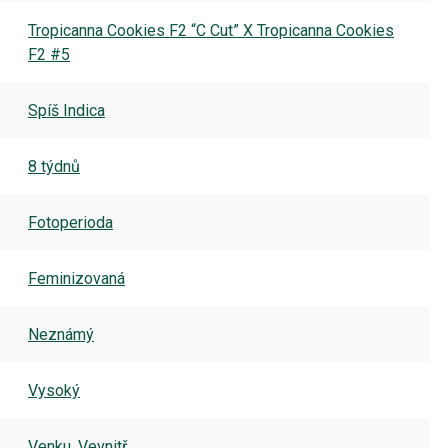
Tropicanna Cookies F2 “C Cut” X Tropicanna Cookies
F2 #5
Spíš Indica
8 týdnů
Fotoperioda
Feminizovaná
Neznámý
Vysoký
Venku
,
Vevnitř