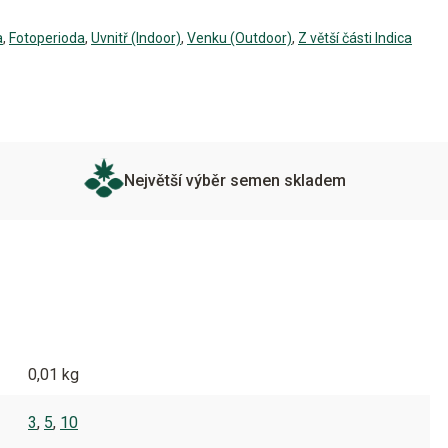
a
,
Fotoperioda
,
Uvnitř (Indoor)
,
Venku (Outdoor)
,
Z větší části Indica
Největší výběr semen skladem
0,01 kg
3
,
5
,
10