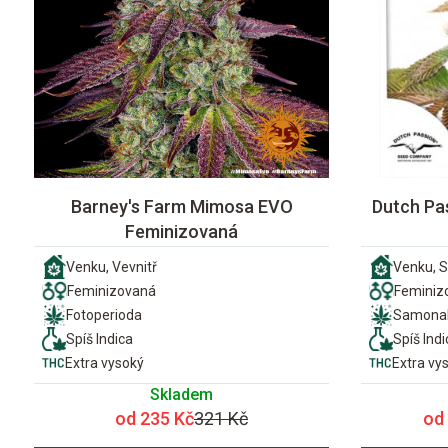
Barney's Farm Mimosa EVO
Dutch Pa
Feminizovaná
Venku, Vevnitř
Venku, S
Feminizovaná
Feminiz
Fotoperioda
Samonak
Spíš Indica
Spíš Indi
Extra vysoký
Extra vy
Skladem
od 235 Kč
321 Kč
od