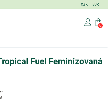
CZK
EUR
0
Tropical Fuel Feminizovaná
tř
ná