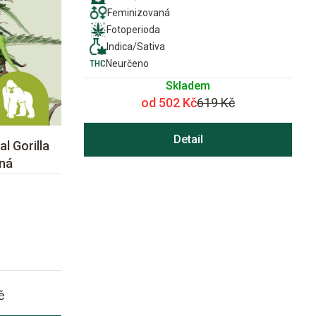
Feminizovaná
Fotoperioda
Indica/Sativa
Neurčeno
Skladem
od 502 Kč
619 Kč
Detail
l Gorilla
ná
č