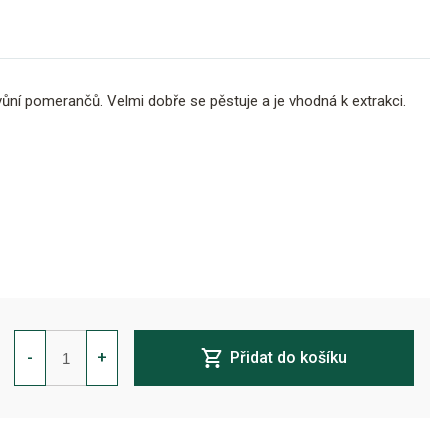
ůní pomerančů. Velmi dobře se pěstuje a je vhodná k extrakci.
Tropical
Fuel
-
+
Přidat do košíku
Feminizovaná
množství