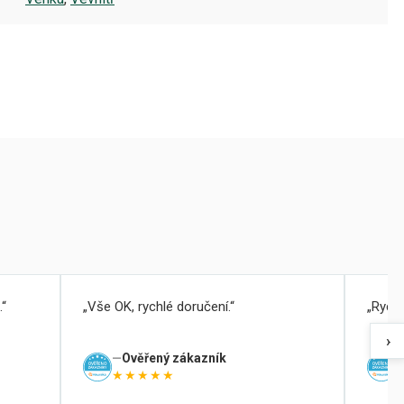
.
Vše OK, rychlé doručení.
Rychl
›
Ověřený zákazník
★★★★★