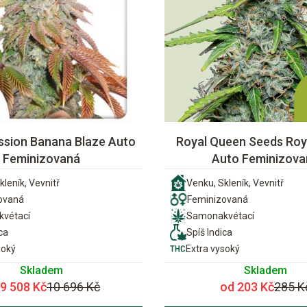
ssion Banana Blaze Auto
Royal Queen Seeds Roya
Feminizovaná
Auto Feminizova
kleník, Vevnitř
Venku, Skleník, Vevnitř
ovaná
Feminizovaná
vétací
Samonakvétací
ca
Spíš Indica
soký
Extra vysoký
Skladem
Skladem
 9 508 Kč
10 696 Kč
od 203 Kč
285 K