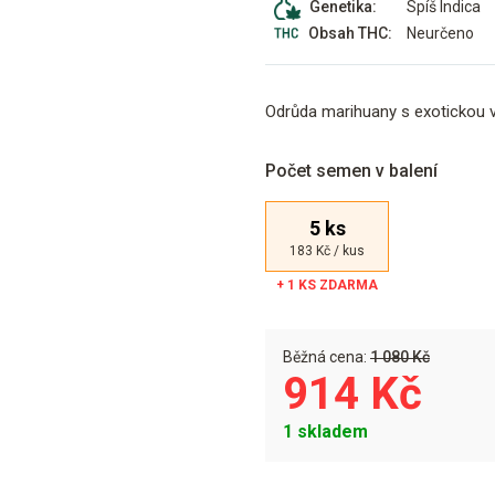
Spíš Indica
Genetika:
Neurčeno
Obsah THC:
Odrůda marihuany s exotickou v
Počet semen v balení
5 ks
183 Kč / kus
Běžná cena:
1 080 Kč
914 Kč
1 skladem
Alternative: