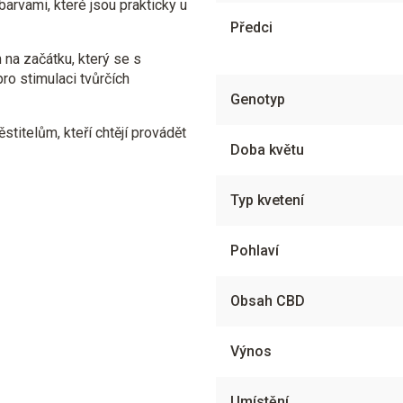
arvami, které jsou prakticky u
Předci
 na začátku, který se s
ro stimulaci tvůrčích
Genotyp
titelům, kteří chtějí provádět
Doba květu
Typ kvetení
Pohlaví
Obsah CBD
Výnos
Umístění