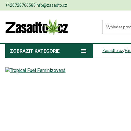
+420728766588
info@zasadto.cz
ZOBRAZIT
KATEGORIE
Zasadto.cz
/
Exo