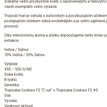
získáme velmi pryskyřičné květy s načervenalými a fialovými b
všech exemplářů velmi výrazné.
Tropical Fuel je odrůda s euforickým a povzbuzujícím účinkem
postupujícím účinkem stává uvolněnějším a je velmi zajímavá p
procesů.
Díky intenzivnímu aroma a účinku doporučujeme tento kmen pěs
extrakce.
Indica / Sativa:
70% Indica / 30% Sativa
Výtěžek:
450 – 500 G/M2
Doba květů:
8 týdnů
Genetika:
Tropicana Cookies F2 “C cut” x Tropicana Cookies F2 #5
Síla:
Vysoká
Venkovní sklízeň: