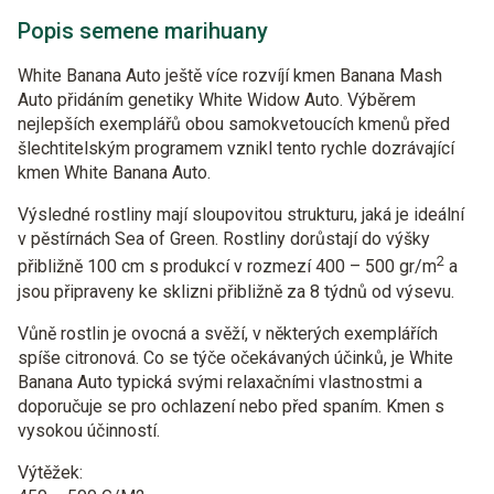
Popis semene marihuany
White Banana Auto ještě více rozvíjí kmen Banana Mash
Auto přidáním genetiky White Widow Auto. Výběrem
nejlepších exemplářů obou samokvetoucích kmenů před
šlechtitelským programem vznikl tento rychle dozrávající
kmen White Banana Auto.
Výsledné rostliny mají sloupovitou strukturu, jaká je ideální
v pěstírnách Sea of Green. Rostliny dorůstají do výšky
2
přibližně 100 cm s produkcí v rozmezí 400 – 500 gr/m
a
jsou připraveny ke sklizni přibližně za 8 týdnů od výsevu.
Vůně rostlin je ovocná a svěží, v některých exemplářích
spíše citronová. Co se týče očekávaných účinků, je White
Banana Auto typická svými relaxačními vlastnostmi a
doporučuje se pro ochlazení nebo před spaním. Kmen s
vysokou účinností.
Výtěžek: