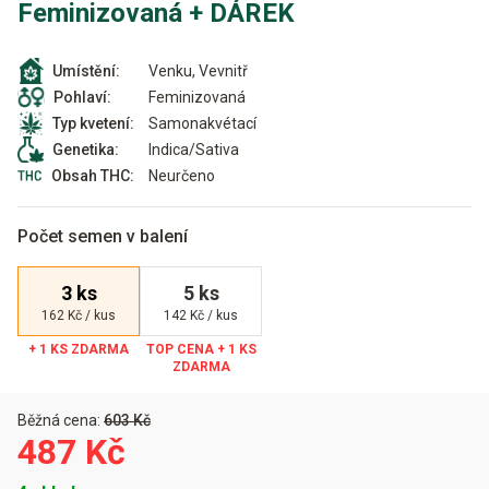
Feminizovaná + DÁREK
Venku, Vevnitř
Umístění:
Feminizovaná
Pohlaví:
Samonakvétací
Typ kvetení:
Indica/Sativa
Genetika:
Neurčeno
Obsah THC:
Počet semen v balení
3 ks
5 ks
162 Kč / kus
142 Kč / kus
Běžná cena:
603 Kč
487 Kč