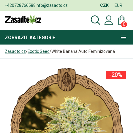
+420728766588
info@zasadto.cz
CZK
EUR
0
ZOBRAZIT
KATEGORIE
Zasadto.cz
/
Exotic Seed
/
White Banana Auto Feminizovaná
-20%