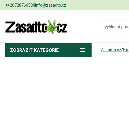
+420728766588
info@zasadto.cz
ZOBRAZIT
KATEGORIE
Zasadto.cz
/
Exp