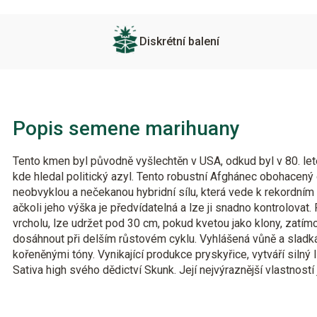
Diskrétní balení
Popis semene marihuany
Tento kmen byl původně vyšlechtěn v USA, odkud byl v 80. l
kde hledal politický azyl. Tento robustní Afghánec obohacený
neobvyklou a nečekanou hybridní sílu, která vede k rekordním
ačkoli jeho výška je předvídatelná a lze ji snadno kontrolovat.
vrcholu, lze udržet pod 30 cm, pokud kvetou jako klony, zatímc
dosáhnout při delším růstovém cyklu. Vyhlášená vůně a sladk
kořeněnými tóny. Vynikající produkce pryskyřice, vytváří silný
Sativa high svého dědictví Skunk. Její nejvýraznější vlastnost