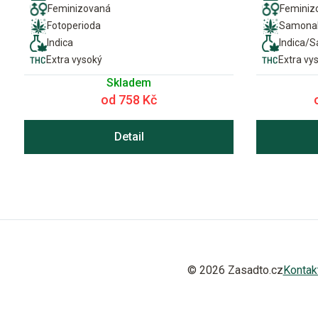
Feminizovaná
Feminiz
Fotoperioda
Samonak
Indica
Indica/S
Extra vysoký
Extra vy
Skladem
od 758 Kč
Detail
© 2026 Zasadto.cz
Kontak