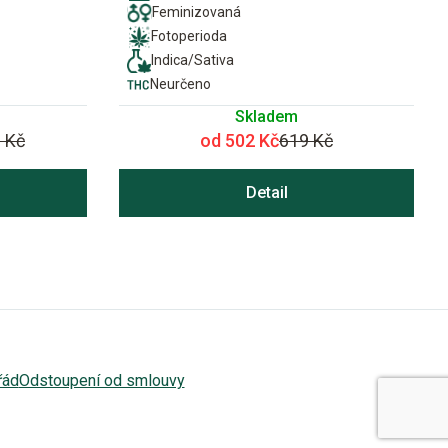
Feminizovaná
Fotoperioda
Indica/Sativa
Neurčeno
Skladem
 Kč
od 502 Kč
619 Kč
Detail
řád
Odstoupení od smlouvy