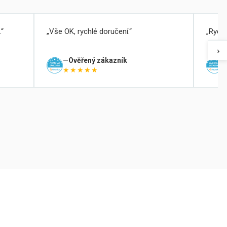
.
Vše OK, rychlé doručení.
Rychl
›
Ověřený zákazník
★★★★★