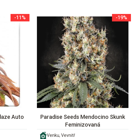
-11%
-19%
laze Auto
Paradise Seeds Mendocino Skunk
Feminizovaná
Venku, Vevnitř