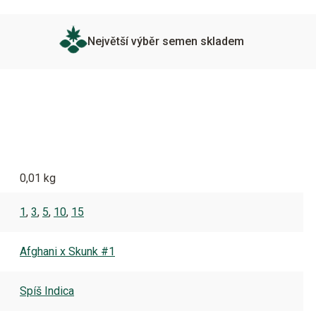
Největší výběr semen skladem
0,01 kg
1
,
3
,
5
,
10
,
15
Afghani x Skunk #1
Spíš Indica