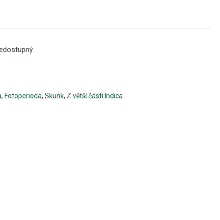
edostupný.
a
,
Fotoperioda
,
Skunk
,
Z větší části Indica