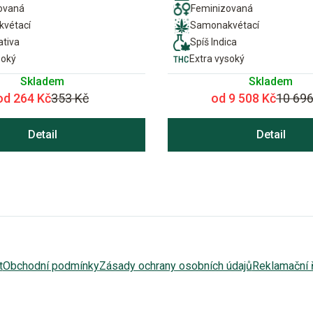
ovaná
Feminizovaná
vétací
Samonakvétací
ativa
Spíš Indica
soký
Extra vysoký
Skladem
Skladem
od 264 Kč
353 Kč
od 9 508 Kč
10 696
Detail
Detail
t
Obchodní podmínky
Zásady ochrany osobních údajů
Reklamační 