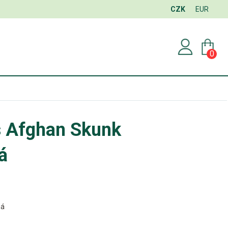
CZK
EUR
0
s Afghan Skunk
á
ná