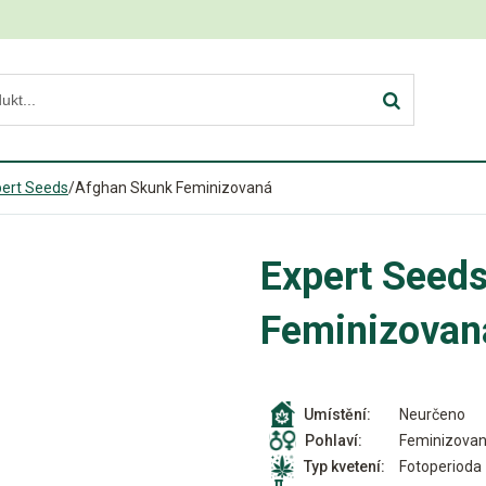
ert Seeds
/
Afghan Skunk Feminizovaná
Expert Seed
Feminizovan
Neurčeno
Umístění:
Feminizova
Pohlaví:
Fotoperioda
Typ kvetení: