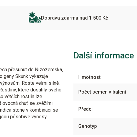
Doprava zdarma nad 1 500 Kč
Další informace
etech přesunut do Nizozemska,
 o geny Skunk vykazuje
Hmotnost
 výnosům. Roste velmi silně,
 Rostliny, které dosáhly svého
Počet semen v balení
o větších rostlin lze
á ovocná chuť se svěžími
Předci
 Indica stone v kombinaci se
í jsou působivé výnosy.
Genotyp