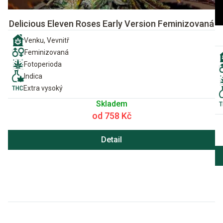
Delicious Eleven Roses Early Version Feminizovaná
Venku, Vevnitř
Feminizovaná
Fotoperioda
Indica
Extra vysoký
Skladem
od 758 Kč
Detail