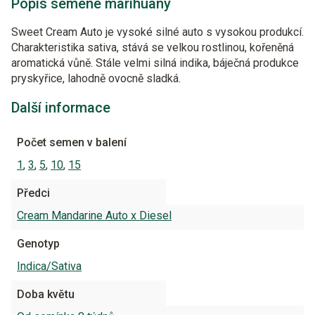
Popis semene marihuany
Sweet Cream Auto je vysoké silné auto s vysokou produkcí.
Charakteristika sativa, stává se velkou rostlinou, kořeněná
aromatická vůně. Stále velmi silná indika, báječná produkce
pryskyřice, lahodně ovocně sladká.
Další informace
Počet semen v balení
1
,
3
,
5
,
10
,
15
Předci
Cream Mandarine Auto x Diesel
Genotyp
Indica/Sativa
Doba květu