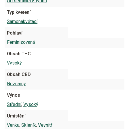
Od semínka 8 týdnů
Typ kvetení
Samonakvétací
Pohlaví
Feminizovaná
Obsah THC
Vysoký
Obsah CBD
Neznámý
Výnos
Střední
,
Vysoký
Umístění
Venku
,
Skleník
,
Vevnitř