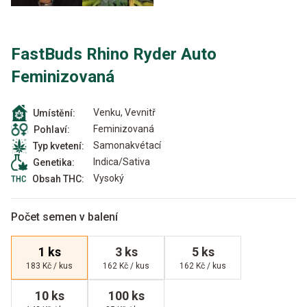
FastBuds Rhino Ryder Auto
Feminizovaná
Venku, Vevnitř
Umístění:
Feminizovaná
Pohlaví:
Samonakvétací
Typ kvetení:
Indica/Sativa
Genetika:
Vysoký
Obsah THC:
Počet semen v balení
1 ks
3 ks
5 ks
183 Kč / kus
162 Kč / kus
162 Kč / kus
10 ks
100 ks