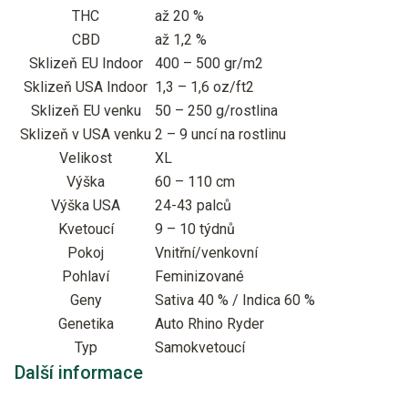
THC
až 20 %
CBD
až 1,2 %
Sklizeň EU Indoor
400 – 500 gr/m2
Sklizeň USA Indoor
1,3 – 1,6 oz/ft2
Sklizeň EU venku
50 – 250 g/rostlina
Sklizeň v USA venku
2 – 9 uncí na rostlinu
Velikost
XL
Výška
60 – 110 cm
Výška USA
24-43 palců
Kvetoucí
9 – 10 týdnů
Pokoj
Vnitřní/venkovní
Pohlaví
Feminizované
Geny
Sativa 40 % / Indica 60 %
Genetika
Auto Rhino Ryder
Typ
Samokvetoucí
Další informace