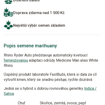
Diskrétní balení
Doprava zdarma nad 1 500 Kč
Největší výběr semen skladem
Popis semene marihuany
Rhino Ryder Auto představuje automaticky kvetoucí
feminizovanou
adaptaci odrůdy Medicine Man alias White
Rhino.
Úspěšný produkt laboratoře FastBuds, která si dala za cíl
vytvořit kmen, který se snadno pěstuje, rychle dozrává.
Jedná se o hybrid s dobrou rovnováhou genetiky
Indica /
Sativa
.
Chuť
Skořice, zemitá, ovoce, pepř