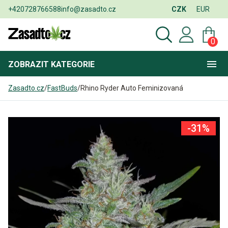
+420728766588
info@zasadto.cz
CZK
EUR
0
ZOBRAZIT
KATEGORIE
Zasadto.cz
/
FastBuds
/
Rhino Ryder Auto Feminizovaná
-31%