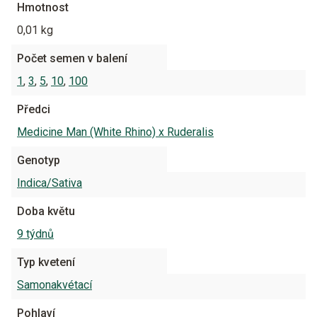
Hmotnost
0,01 kg
Počet semen v balení
1
,
3
,
5
,
10
,
100
Předci
Medicine Man (White Rhino) x Ruderalis
Genotyp
Indica/Sativa
Doba květu
9 týdnů
Typ kvetení
Samonakvétací
Pohlaví