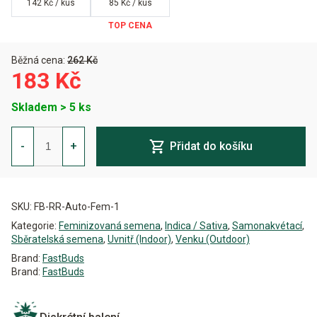
142 Kč / kus
85 Kč / kus
Běžná cena:
262 Kč
183 Kč
Skladem > 5 ks
Rhino
Ryder
-
+
Přidat do košíku
Auto
Feminizovaná
množství
Alternative:
SKU:
FB-RR-Auto-Fem-1
Kategorie:
Feminizovaná semena
,
Indica / Sativa
,
Samonakvétací
,
Sběratelská semena
,
Uvnitř (Indoor)
,
Venku (Outdoor)
Brand:
FastBuds
Brand:
FastBuds