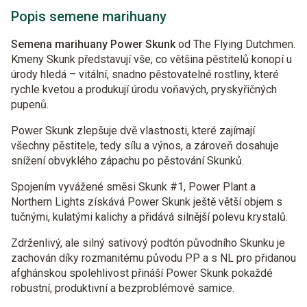
Popis semene marihuany
Semena marihuany Power Skunk
od The Flying Dutchmen.
Kmeny Skunk představují vše, co většina pěstitelů konopí u
úrody hledá – vitální, snadno pěstovatelné rostliny, které
rychle kvetou a produkují úrodu voňavých, pryskyřičných
pupenů.
Power Skunk zlepšuje dvě vlastnosti, které zajímají
všechny pěstitele, tedy sílu a výnos, a zároveň dosahuje
snížení obvyklého zápachu po pěstování Skunků.
Spojením vyvážené směsi Skunk #1, Power Plant a
Northern Lights získává Power Skunk ještě větší objem s
tučnými, kulatými kalichy a přidává silnější polevu krystalů.
Zdrženlivý, ale silný sativový podtón původního Skunku je
zachován díky rozmanitému původu PP a s NL pro přidanou
afghánskou spolehlivost přináší Power Skunk pokaždé
robustní, produktivní a bezproblémové samice.