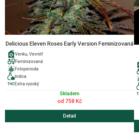
Delicious Eleven Roses Early Version Feminizovaná
Venku, Vevnitř
Feminizovaná
Fotoperioda
Indica
Extra vysoký
Skladem
od 758 Kč
Detail