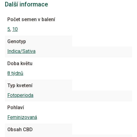
Další informace
Počet semen v balení
5
,
10
Genotyp
Indica/Sativa
Doba květu
8 týdnů
Typ kvetení
Fotoperioda
Pohlaví
Feminizovaná
Obsah CBD