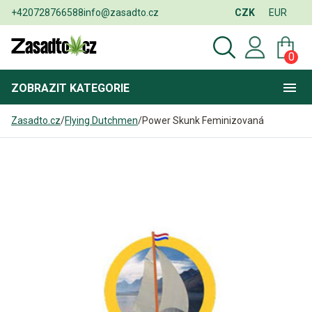
+420728766588
info@zasadto.cz
CZK
EUR
0
ZOBRAZIT
KATEGORIE
Zasadto.cz
/
Flying Dutchmen
/
Power Skunk Feminizovaná