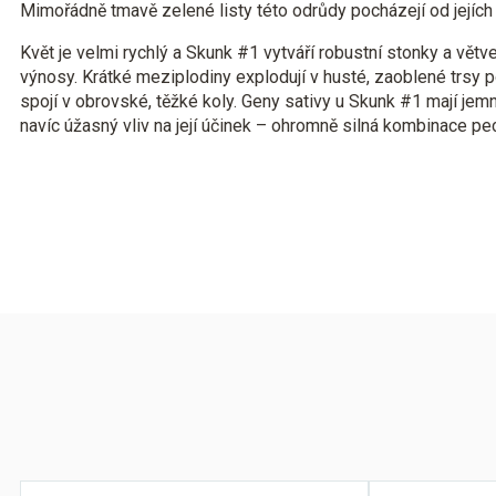
Mimořádně tmavě zelené listy této odrůdy pocházejí od jejíc
Květ je velmi rychlý a Skunk #1 vytváří robustní stonky a větve, 
výnosy. Krátké meziplodiny explodují v husté, zaoblené trsy p
spojí v obrovské, těžké koly. Geny sativy u Skunk #1 mají jemný
navíc úžasný vliv na její účinek – ohromně silná kombinace pec