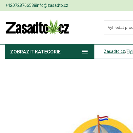
+420728766588
info@zasadto.cz
ZOBRAZIT
KATEGORIE
Zasadto.cz
/
Fly