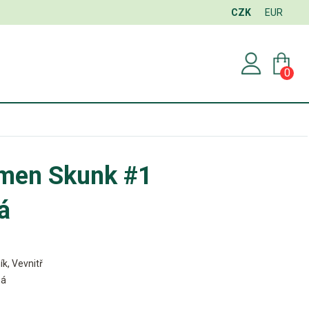
CZK
EUR
0
hmen Skunk #1
á
ík, Vevnitř
ná