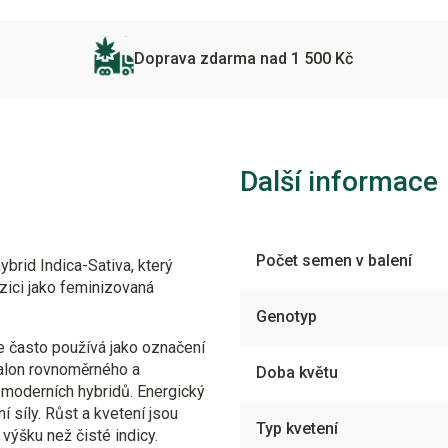
Doprava zdarma nad 1 500 Kč
Další informace
Počet semen v balení
brid Indica-Sativa, který
pozici jako feminizovaná
Genotyp
se často používá jako označení
etalon rovnoměrného a
Doba květu
y moderních hybridů. Energický
 síly. Růst a kvetení jsou
Typ kvetení
í výšku než čisté indicy.