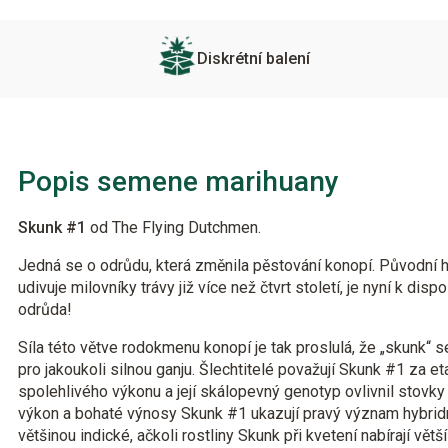
Diskrétní balení
Popis semene marihuany
Skunk #1
od The Flying Dutchmen.
Jedná se o odrůdu, která změnila pěstování konopí. Původní hy
udivuje milovníky trávy již více než čtvrt století, je nyní k dis
odrůda!
Síla této větve rodokmenu konopí je tak proslulá, že „skunk“ 
pro jakoukoli silnou ganju. Šlechtitelé považují Skunk #1 za 
spolehlivého výkonu a její skálopevný genotyp ovlivnil stovk
výkon a bohaté výnosy Skunk #1 ukazují pravý význam hybridní
většinou indické, ačkoli rostliny Skunk při kvetení nabírají větš