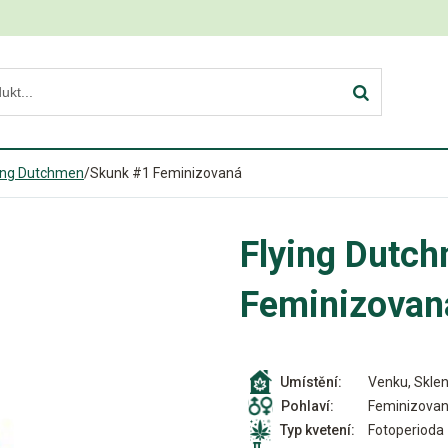
ing Dutchmen
/
Skunk #1 Feminizovaná
Flying Dutc
Feminizovan
Venku, Sklen
Umístění:
Feminizova
Pohlaví:
Fotoperioda
Typ kvetení: