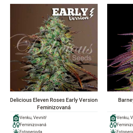
Delicious Eleven Roses Early Version
Barne
Feminizovaná
Venku, Vevnitř
Venku, V
Feminizovaná
Feminiz
Fotoperioda
Fotoper