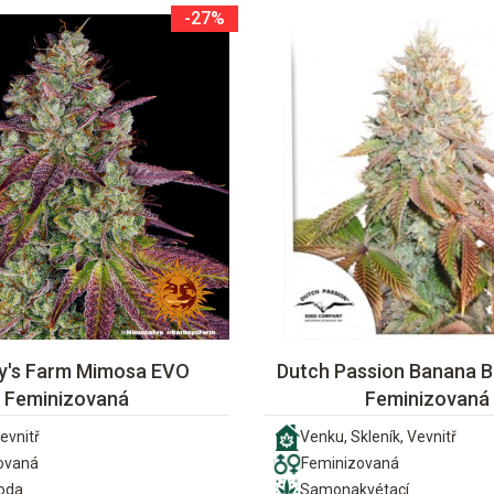
-27%
y's Farm Mimosa EVO
Dutch Passion Banana B
Feminizovaná
Feminizovaná
evnitř
Venku, Skleník, Vevnitř
ovaná
Feminizovaná
ioda
Samonakvétací