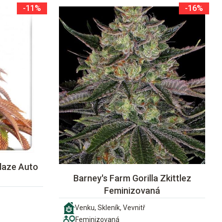
-11%
-16%
laze Auto
Barney's Farm Gorilla Zkittlez
Feminizovaná
Venku, Skleník, Vevnitř
Feminizovaná