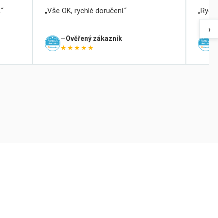
.
Vše OK, rychlé doručení.
Rychl
›
Ověřený zákazník
★★★★★