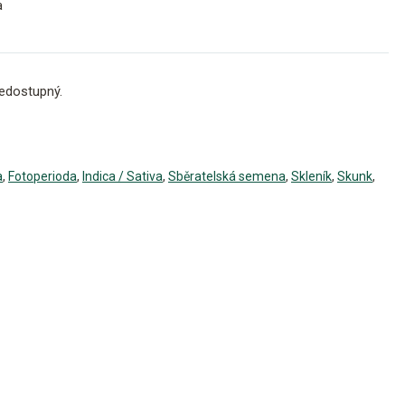
a
edostupný.
a
,
Fotoperioda
,
Indica / Sativa
,
Sběratelská semena
,
Skleník
,
Skunk
,