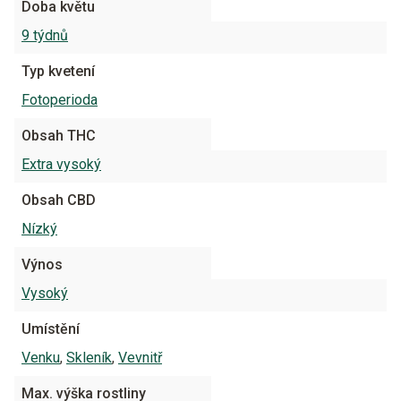
Doba květu
9 týdnů
Typ kvetení
Fotoperioda
Obsah THC
Extra vysoký
Obsah CBD
Nízký
Výnos
Vysoký
Umístění
Venku
,
Skleník
,
Vevnitř
Max. výška rostliny