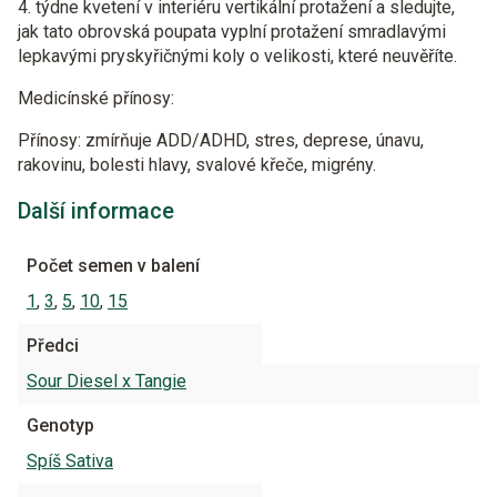
4. týdne kvetení v interiéru vertikální protažení a sledujte,
jak tato obrovská poupata vyplní protažení smradlavými
lepkavými pryskyřičnými koly o velikosti, které neuvěříte.
Medicínské přínosy:
Přínosy: zmírňuje ADD/ADHD, stres, deprese, únavu,
rakovinu, bolesti hlavy, svalové křeče, migrény.
Další informace
Počet semen v balení
1
,
3
,
5
,
10
,
15
Předci
Sour Diesel x Tangie
Genotyp
Spíš Sativa