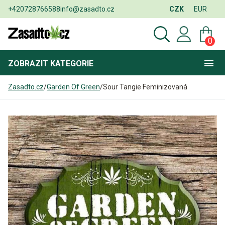
+420728766588
info@zasadto.cz
CZK
EUR
0
ZOBRAZIT
KATEGORIE
Zasadto.cz
/
Garden Of Green
/
Sour Tangie Feminizovaná