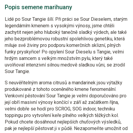
Popis semene marihuany
Lidé po Sour Tangie šílí. Při práci se Sour Dieselem, starým
legendárním kmenem s vysokými výnosy, jsme chtěli
zachytit nejen jeho hluboký tanečně sladký výdech, ale také
jeho bezproblémovou robustní spolehlivou genetiku, která
miluje své živiny pro podporu komerčních sklizní, plných
funky pryskyřice! Po opylení Sour Dieselu s Tangie, velmi
hrdým samcem s velkým množstvím pylu, který také
uvolňoval intenzivní silnou medově sladkou vůni, se zrodil
Sour Tangie.
S neuvěřitelným aroma citrusů a mandarinek jsou výtažky
produkované z tohoto oceněného kmene fenomenální.
Venkovní pěstování Sour Tangie je velmi doporučováno pro
její obří masivní výnosy končící v září až začátkem října,
velmi dobře se hodí pro SCROG, SOG indoor, techniku
toppingu pro vytvoření keře plného velkých těžkých kol.
Pokud chcete dosáhnout nejlepších chuťových výsledků,
pak je nejlepší pěstovat ji v půdě. Nezapomeňte umožnit od