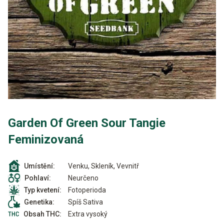
Garden Of Green Sour Tangie
Feminizovaná
Venku, Skleník, Vevnitř
Umístění:
Neurčeno
Pohlaví:
Fotoperioda
Typ kvetení:
Spíš Sativa
Genetika:
Extra vysoký
Obsah THC: