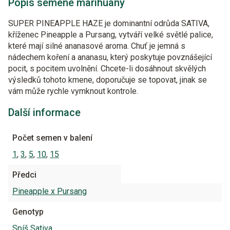
Popis semene marihuany
SUPER PINEAPPLE HAZE je dominantní odrůda SATIVA,
kříženec Pineapple a Pursang, vytváří velké světlé palice,
které mají silné ananasové aroma. Chuť je jemná s
nádechem koření a ananasu, který poskytuje povznášející
pocit, s pocitem uvolnění. Chcete-li dosáhnout skvělých
výsledků tohoto kmene, doporučuje se topovat, jinak se
vám může rychle vymknout kontrole.
Další informace
Počet semen v balení
1
,
3
,
5
,
10
,
15
Předci
Pineapple x Pursang
Genotyp
Spíš Sativa