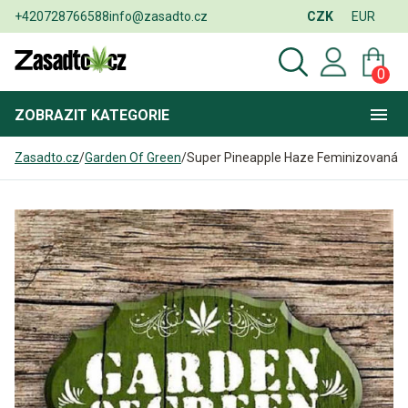
+420728766588
info@zasadto.cz
CZK
EUR
0
ZOBRAZIT
KATEGORIE
Zasadto.cz
/
Garden Of Green
/
Super Pineapple Haze Feminizovaná