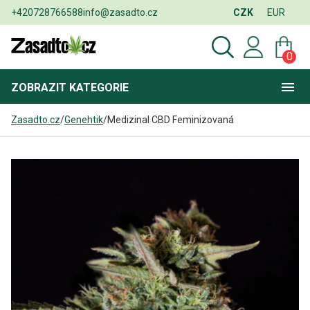
+420728766588
info@zasadto.cz
CZK
EUR
0
ZOBRAZIT
KATEGORIE
Zasadto.cz
/
Genehtik
/
Medizinal CBD Feminizovaná