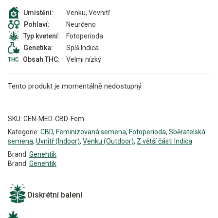
Venku, Vevnitř
Umístění:
Neurčeno
Pohlaví:
Fotoperioda
Typ kvetení:
Spíš Indica
Genetika:
Velmi nízký
Obsah THC:
Tento produkt je momentálně nedostupný.
Alternative:
SKU:
GEN-MED-CBD-Fem
Kategorie:
CBD
,
Feminizovaná semena
,
Fotoperioda
,
Sběratelská
semena
,
Uvnitř (Indoor)
,
Venku (Outdoor)
,
Z větší části Indica
Brand:
Genehtik
Brand:
Genehtik
Diskrétní balení