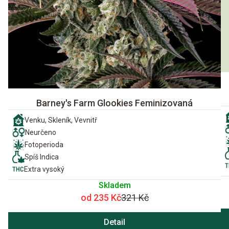
Barney's Farm Glookies Feminizovaná
Venku, Skleník, Vevnitř
Neurčeno
Fotoperioda
Spíš Indica
Extra vysoký
Skladem
od 235 Kč
321 Kč
Detail