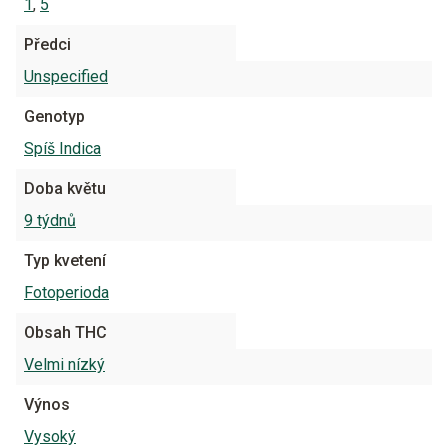
1
,
5
Předci
Unspecified
Genotyp
Spíš Indica
Doba květu
9 týdnů
Typ kvetení
Fotoperioda
Obsah THC
Velmi nízký
Výnos
Vysoký