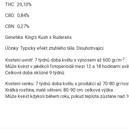
THC:
20,10%
C
BD:
0,84%
CBN:
0,27%
Genetika:
King’s Kush x Ruderalis.
Účinky:
Typický efekt ztuhlého těla. Dlouhotrvající.
2
Kvetení uvnitř:
7 týdnů doba květu s výnosem až 600 gr/m
.
Může kvést v jakékoli fotoperiodě mezi 12 a 18 hodinami svě
Celková doba sklizně 9 týdnů.
Kvetení venku:
7 týdnů doba květu s produkcí až 70-80 gr/rost
Krátká rostlina, malé větvení. 80-90 cm. celková výška.
Může kvést kdykoli během roku, pokud teplota zůstane nad 10