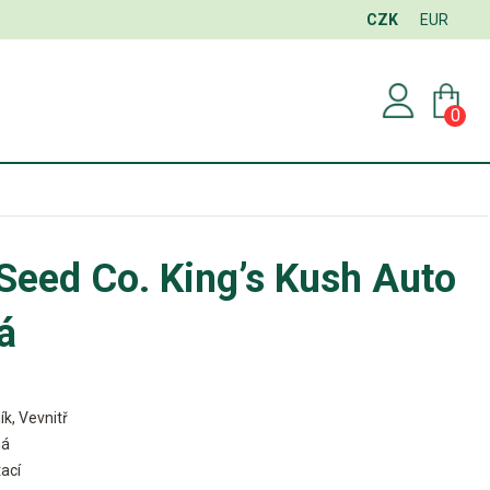
CZK
EUR
0
Seed Co. King’s Kush Auto
á
ík, Vevnitř
ná
ací