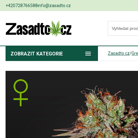
+420728766588
info@zasadto.cz
ZOBRAZIT
KATEGORIE
Zasadto.cz
/
Gr