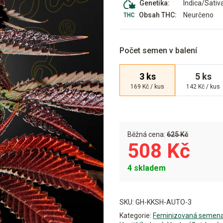
Indica/Sativ
Genetika:
Neurčeno
Obsah THC:
Počet semen v balení
3 ks
5 ks
169 Kč / kus
142 Kč / kus
Běžná cena:
625 Kč
508 Kč
4 skladem
Alternative:
SKU:
GH-KKSH-AUTO-3
Kategorie:
Feminizovaná semen