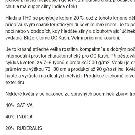
chuti a má super silný Indica efekt.
Hladina THC se pohybuje kolem 20 %, což z tohoto kmene děl
přispívá svým charakteristickým duševním maximem. Je to p
noci nebo v obdobích, kdy hledáte silný a dlouhotrvající účinek
vydatná. Blíže k tomu OG Kush. Velmi příjemné kouření.
Je to krásná středně velká rostlina, kompaktní a s dobrým po
internodální prostor charakteristický pro OG Kush. Při pěstován
cyklus kvetení za 7–8 týdnů s produkcí 500 g/m2. Venku je sn
průměrnou výškou 70–80 cm a produkcí až 90 g/rostlina. Květ
husté a vyrůstají na dlouhých větvích. Produkce trichomů je vel
exteriéru.
Některé květiny se nakonec za správných podmínek zbarví troc
40%
SATIVA
40%
INDICA
20%
RUDERALIS