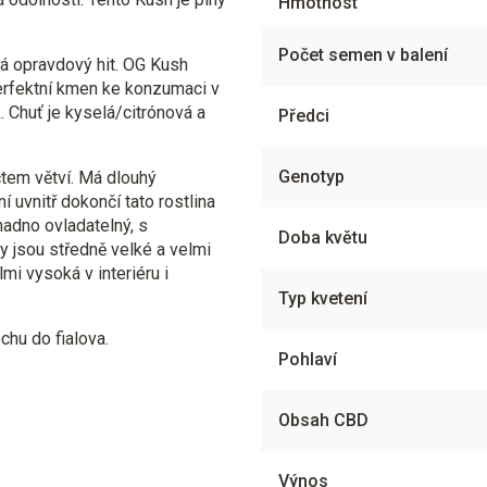
Hmotnost
Počet semen v balení
á opravdový hit. OG Kush
erfektní kmen ke konzumaci v
. Chuť je kyselá/citrónová a
Předci
Genotyp
čtem větví. Má dlouhý
í uvnitř dokončí tato rostlina
adno ovladatelný, s
Doba květu
y jsou středně velké a velmi
mi vysoká v interiéru i
Typ kvetení
hu do fialova.
Pohlaví
Obsah CBD
Výnos