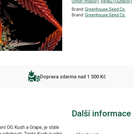
Uvnitř (Indoor)
,
Venku (Outdoor)
Brand:
Greenhouse Seed Co.
Brand:
Greenhouse Seed Co.
Doprava zdarma nad 1 500 Kč
Další informace
ní OG Kush a Grape, je stále
a odolnosti. Tento Kush je plný