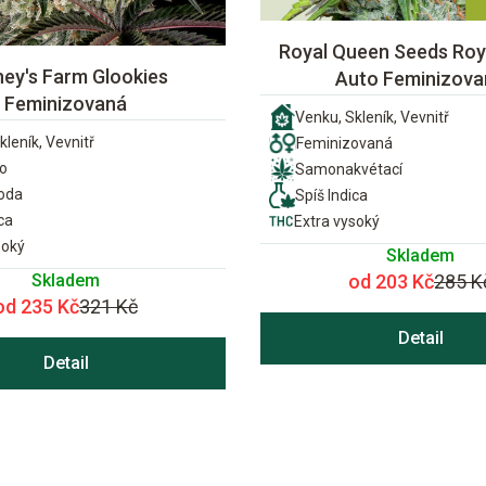
Royal Queen Seeds Roya
ney's Farm Glookies
Auto Feminizova
Feminizovaná
Venku, Skleník, Vevnitř
kleník, Vevnitř
Feminizovaná
o
Samonakvétací
ioda
Spíš Indica
ca
Extra vysoký
soký
Skladem
Skladem
od 203 Kč
285 K
od 235 Kč
321 Kč
Detail
Detail