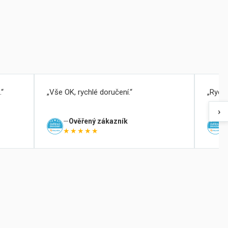
.
Vše OK, rychlé doručení.
Rychl
›
Ověřený zákazník
★★★★★