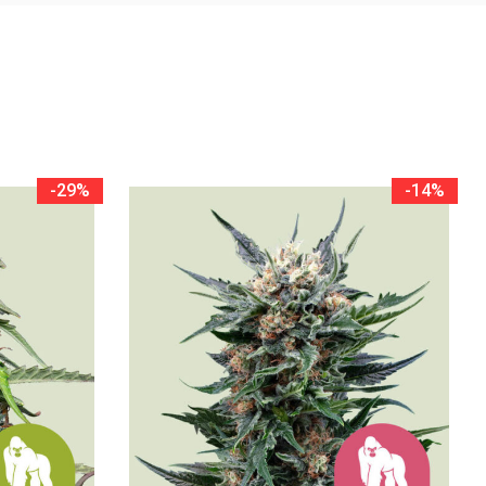
-29%
-14%