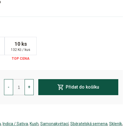
a
10 ks
132 Kč / kus
King's
Kush
-
+
Přidat do košíku
Auto
Feminizovaná
množství
a
,
Indica / Sativa
,
Kush
,
Samonakvétací
,
Sběratelská semena
,
Skleník
,