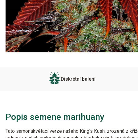
Diskrétní balení
Popis semene marihuany
Tato samonakvétací verze našeho King’s Kush, zrozená z kříže
jednou z našich nejlepších genetik z hlediska chuti, produkce 