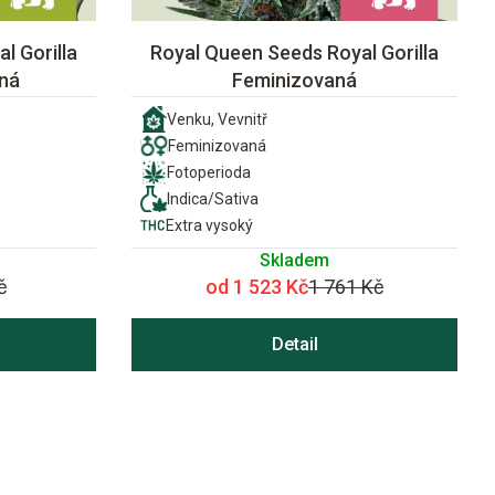
l Gorilla
Royal Queen Seeds Royal Gorilla
ná
Feminizovaná
Venku, Vevnitř
Feminizovaná
Fotoperioda
Indica/Sativa
Extra vysoký
Skladem
č
od 1 523 Kč
1 761 Kč
Detail