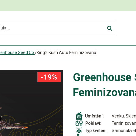
eenhouse Seed Co.
/
King’s Kush Auto Feminizovaná
Greenhouse 
-19%
Feminizovan
Venku, Sklen
Umístění:
Feminizova
Pohlaví:
Samonakvét
Typ kvetení: