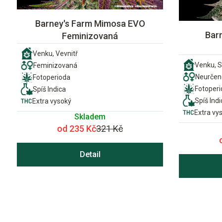
Barney's Farm Mimosa EVO
Bar
Feminizovaná
Venku, Vevnitř
Venku, S
Feminizovaná
Neurčen
Fotoperioda
Fotoper
Spíš Indica
Spíš Indi
Extra vysoký
Extra vy
Skladem
od 235 Kč
321 Kč
Detail