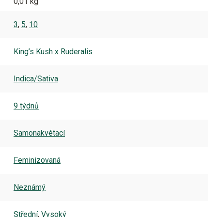
0,01 kg
3
,
5
,
10
King’s Kush x Ruderalis
Indica/Sativa
9 týdnů
Samonakvétací
Feminizovaná
Neznámý
Střední
,
Vysoký