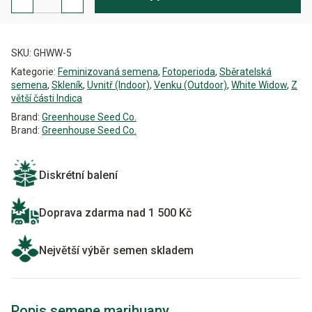
Feminizovaná
množství
Alternative:
SKU:
GHWW-5
Kategorie:
Feminizovaná semena
,
Fotoperioda
,
Sběratelská
semena
,
Skleník
,
Uvnitř (Indoor)
,
Venku (Outdoor)
,
White Widow
,
Z
větší části Indica
Brand:
Greenhouse Seed Co.
Brand:
Greenhouse Seed Co.
Diskrétní balení
Doprava zdarma nad 1 500 Kč
Největší výběr semen skladem
Popis semene marihuany