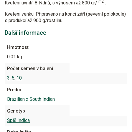
m2
Kvetení uvnitř:
8 týdnů, s výnosem až 800 gr/
.
Kvetení venku:
Připraveno na konci září (severní polokoule)
s produkcí až 900 g/rostlinu.
Další informace
Hmotnost
0,01 kg
Počet semen v balení
3
,
5
,
10
Předci
Brazilian x South Indian
Genotyp
Spíš Indica