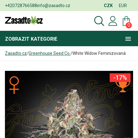
+420728766588
info@zasadto.cz
CZK
EUR
0
ZOBRAZIT
KATEGORIE
Zasadto.cz
/
Greenhouse Seed Co.
/
White Widow Feminizovaná
-17%