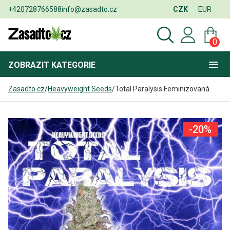
+420728766588
info@zasadto.cz
CZK
EUR
0
ZOBRAZIT
KATEGORIE
Zasadto.cz
/
Heavyweight Seeds
/
Total Paralysis Feminizovaná
-20%