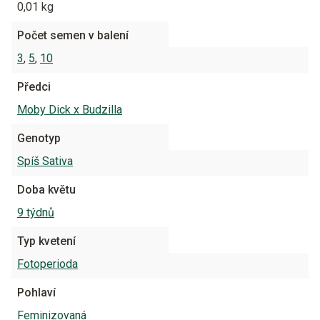
0,01 kg
Počet semen v balení
3
,
5
,
10
Předci
Moby Dick x Budzilla
Genotyp
Spíš Sativa
Doba květu
9 týdnů
Typ kvetení
Fotoperioda
Pohlaví
Feminizovaná