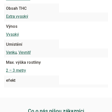
Obsah THC
Extra vysoký
Výnos
Vysoký
Umístění
Venku
,
Vevnitř
Max. výška rostliny
2 – 3 metry
efekt
Co o nás píšou zákazníci