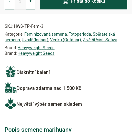
-
+
Přidat do košíku
Feminizovaná
množství
Alternative:
SKU:
HWS-TP-Fem-3
Kategorie:
Feminizovaná semena
,
Fotoperioda
,
Sběratelská
semena
,
Uvnitř (Indoor)
,
Venku (Outdoor)
,
Z větší části Sativa
Brand:
Heavyweight Seeds
Brand:
Heavyweight Seeds
Diskrétní balení
Doprava zdarma nad 1 500 Kč
Největší výběr semen skladem
Popis semene marihuany