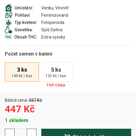
Venku, Vevnitř
Umístění:
Feminizovaná
Pohlaví:
Fotoperioda
Typ kvetení:
Spíš Sativa
Genetika:
Extra vysoký
Obsah THC:
Počet semen v balení
3 ks
5 ks
149 Kč / kus
132 Kč / kus
Běžná cena:
557 Kč
447 Kč
1 skladem
Total
Paralysis