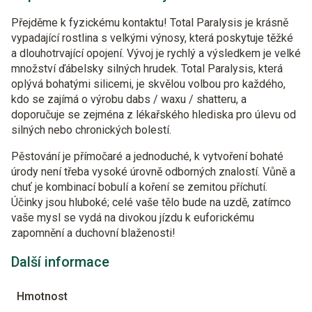
Přejděme k fyzickému kontaktu! Total Paralysis je krásně
vypadající rostlina s velkými výnosy, která poskytuje těžké
a dlouhotrvající opojení. Vývoj je rychlý a výsledkem je velké
množství ďábelsky silných hrudek. Total Paralysis, která
oplývá bohatými silicemi, je skvělou volbou pro každého,
kdo se zajímá o výrobu dabs / waxu / shatteru, a
doporučuje se zejména z lékařského hlediska pro úlevu od
silných nebo chronických bolestí.
Pěstování je přímočaré a jednoduché, k vytvoření bohaté
úrody není třeba vysoké úrovně odborných znalostí. Vůně a
chuť je kombinací bobulí a koření se zemitou příchutí.
Účinky jsou hluboké; celé vaše tělo bude na uzdě, zatímco
vaše mysl se vydá na divokou jízdu k euforickému
zapomnění a duchovní blaženosti!
Další informace
Hmotnost