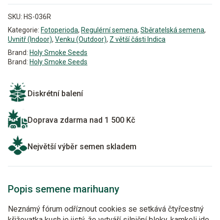
SKU:
HS-036R
Kategorie:
Fotoperioda
,
Regulérní semena
,
Sběratelská semena
,
Uvnitř (Indoor)
,
Venku (Outdoor)
,
Z větší části Indica
Brand:
Holy Smoke Seeds
Brand:
Holy Smoke Seeds
Diskrétní balení
Doprava zdarma nad 1 500 Kč
Největší výběr semen skladem
Popis semene marihuany
Neznámý fórum odříznout cookies se setkává čtyřcestný
křižovatka kush je jistý, že vytváří silniční bloky, kamkoli jde.