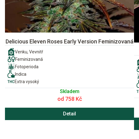
Delicious Eleven Roses Early Version Feminizovaná
Venku, Vevnitř
Feminizovaná
Fotoperioda
Indica
Extra vysoký
Skladem
od 758 Kč
Detail