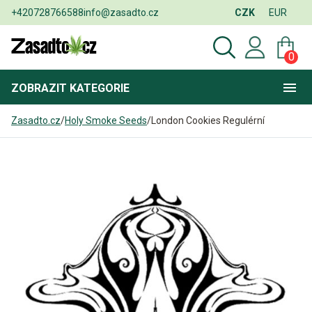
+420728766588
info@zasadto.cz
CZK
EUR
0
ZOBRAZIT
KATEGORIE
Zasadto.cz
/
Holy Smoke Seeds
/
London Cookies Regulérní