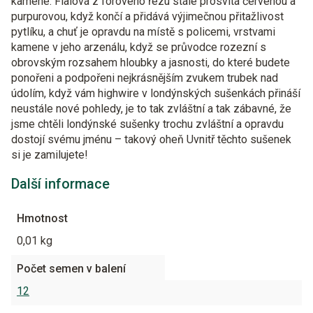
kamene. Fialová z fórového řezu stále prosvítá červenou a
purpurovou, když končí a přidává výjimečnou přitažlivost
pytlíku, a chuť je opravdu na místě s policemi, vrstvami
kamene v jeho arzenálu, když se průvodce rozezní s
obrovským rozsahem hloubky a jasnosti, do které budete
ponořeni a podpořeni nejkrásnějším zvukem trubek nad
údolím, když vám highwire v londýnských sušenkách přináší
neustále nové pohledy, je to tak zvláštní a tak zábavné, že
jsme chtěli londýnské sušenky trochu zvláštní a opravdu
dostojí svému jménu – takový oheň Uvnitř těchto sušenek
si je zamilujete!
Další informace
Hmotnost
0,01 kg
Počet semen v balení
12