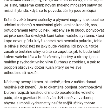
Je silná, milujeme kombinování malého množství sativy do
našich hybridů, když se to povede, účinky jsou zničující.
Krásné velké tmavé sušenky a plynové nugety lesknoucí se
údolími trichomů s masivními globulemi na koncích, ano,
odtud pramení tento účinek. Terpeny se tu budou pohybovat
od jako smečka divokých koní kolem vašeho systému, která
kope novou půdu, když zasévá svá semínka pokroku, tohle
je silnější kouř, než na jaký bude většina lidí zvyklá, takže
zásah je brutálně silný, určitě se zapotíte, jak to bude řádit
kolem vašeho těla a bořit všechny bariéry a stropy i jen z
malého psychoaktivního vlivu Durbanu z cookies, a pak to
podpoří obrovský dozer Kush, který se ve své
odhodlanosti rozdělí.
Nádherný pevný kámen, skutečně jeden z našich dosud
nejsilnějších kmenů! Je to okamžité opojení, psychoaktivní
Durban rozjíždí horskou dráhu do počátečního volného
pádu, ale s gravitací Kushů vás drží jasně ve vzduchu,
abyste si mohli vychutnat ty nejúžasnější účinky tohoto