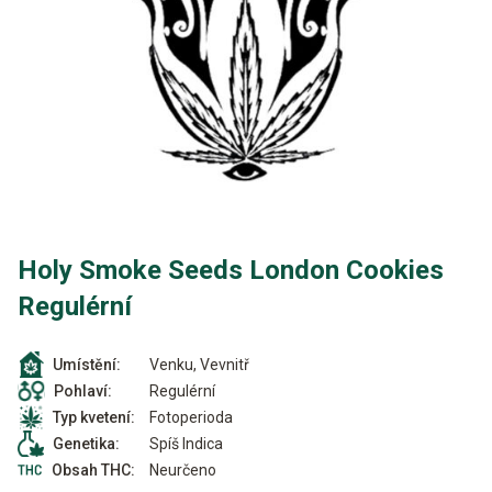
Holy Smoke Seeds London Cookies
Regulérní
Venku, Vevnitř
Umístění:
Regulérní
Pohlaví:
Fotoperioda
Typ kvetení:
Spíš Indica
Genetika:
Neurčeno
Obsah THC: