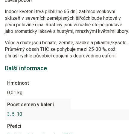
dávali pozor!
Indoor kvetení trvá přibližně 65 dní, zatímco venkovní
sklizeň v severních zeměpisných šířkách bude hotová v
první polovině října. Rostliny jsou vizuálně stejně poutavé
jako aromaticky lákavé s hustými, mrazivými květními úbory.
Vůně a chutě jsou bohaté, zemité, sladké a pikantní/kyselé.
Průměrný obsah THC se pohybuje mezi 25-30 %, což
přináší rychle působící opojení s doprovodnou euforií.
Další informace
Hmotnost
0,01 kg
Počet semen v balení
3
,
5
,
10
Předci