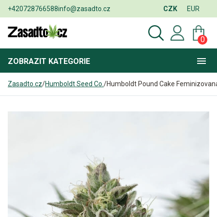
+420728766588
info@zasadto.cz
CZK
EUR
0
ZOBRAZIT
KATEGORIE
Zasadto.cz
/
Humboldt Seed Co.
/
Humboldt Pound Cake Feminizovan