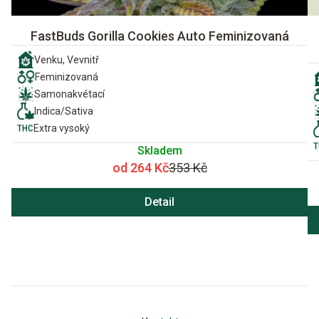
FastBuds Gorilla Cookies Auto Feminizovaná
Venku, Vevnitř
Feminizovaná
Samonakvétací
Indica/Sativa
Extra vysoký
Skladem
od 264 Kč
353 Kč
Detail