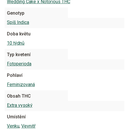
Wedding Cake x Notorious THC
Genotyp
Spíš Indica
Doba květu
10 týdnů
Typ kvetení
Fotoperioda
Pohlaví
Feminizovaná
Obsah THC
Extra vysoký
Umístění
Venku
,
Vevnitř