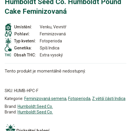
Humboldt Seed Co. Humboldt Pound
Cake Feminizovaná
Venku, Vevnitř
Umístění:
Feminizovaná
Pohlaví:
Fotoperioda
Typ kvetení:
Spíš Indica
Genetika:
Extra vysoký
Obsah THC:
Tento produkt je momentálně nedostupný.
Alternative:
SKU:
HUMB-HPC-F
Kategorie:
Feminizovaná semena
,
Fotoperioda
,
Z větší části Indica
Brand:
Humboldt Seed Co.
Brand:
Humboldt Seed Co.
Diskrétní balení