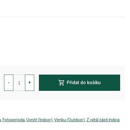
Vanilla
Créme
-
+
Přidat do košíku
Pie
Feminizovaná
množství
a
,
Fotoperioda
,
Uvnitř (Indoor)
,
Venku (Outdoor)
,
Z větší části Indica