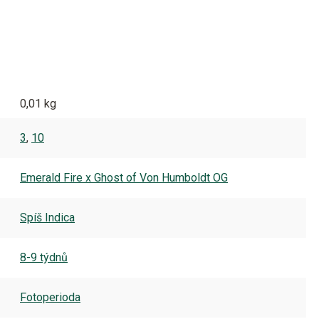
0,01 kg
3
,
10
Emerald Fire x Ghost of Von Humboldt OG
Spíš Indica
8-9 týdnů
Fotoperioda