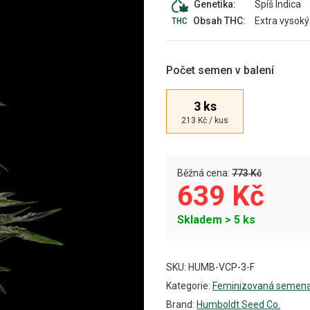
Spíš Indica
Genetika:
Extra vysoký
Obsah THC:
Počet semen v balení
3 ks
213 Kč / kus
Běžná cena:
773 Kč
639 Kč
Skladem > 5 ks
Alternative:
SKU:
HUMB-VCP-3-F
Kategorie:
Feminizovaná semen
Brand:
Humboldt Seed Co.