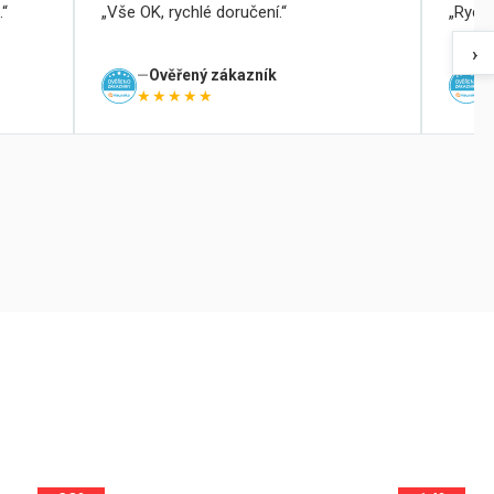
.
Vše OK, rychlé doručení.
Rychl
›
Ověřený zákazník
★★★★★