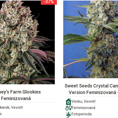
-27%
Sweet Seeds Crystal Can
ney's Farm Glookies
Version Feminizovaná
Feminizovaná
Venku, Vevnitř
kleník, Vevnitř
Feminizovaná
o
Fotoperioda