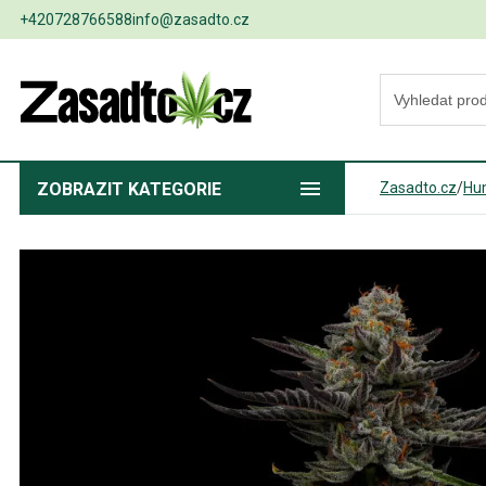
+420728766588
info@zasadto.cz
ZOBRAZIT
KATEGORIE
Zasadto.cz
/
Hu