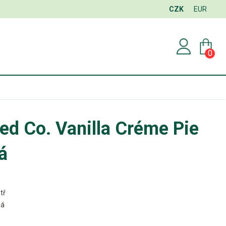
CZK
EUR
0
d Co. Vanilla Créme Pie
á
tř
ná