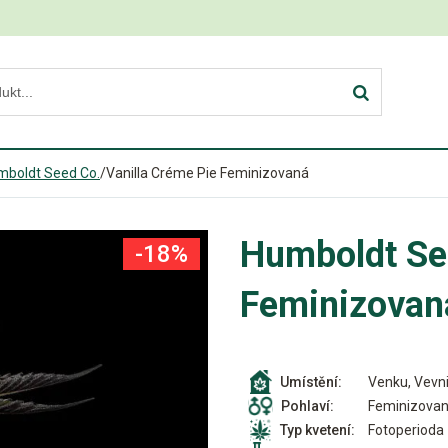
mboldt Seed Co.
/
Vanilla Créme Pie Feminizovaná
Humboldt See
-18%
Feminizovan
Venku, Vevni
Umístění:
Feminizova
Pohlaví:
Fotoperioda
Typ kvetení: