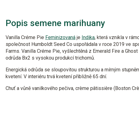
Popis semene marihuany
Vanilla Créme Pie
Feminizovaná
je
Indika
, která vznikla v rá
společnost Humboldt Seed Co uspořádala v roce 2019 ve spo
Farms. Vanilla Créme Pie, vyšlechtěná z Emerald Fire a Ghost
odrůda Bx2 s vysokou produkcí trichomů.
Energická odrůda se sloupovitou strukturou a mírným stupně
kvetení. V interiéru trvá kvetení přibližně 65 dní.
Chuť a vůně vanilkového pečiva, crème pâtissière (Boston Crè