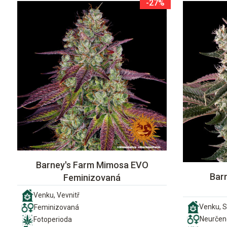
-27%
Barney's Farm Mimosa EVO
Bar
Feminizovaná
Venku, Vevnitř
Venku, S
Feminizovaná
Neurčen
Fotoperioda