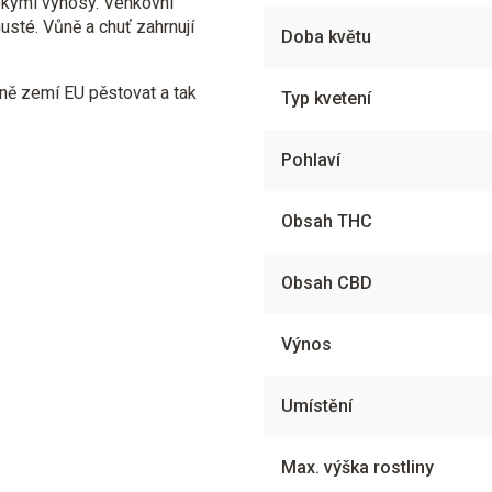
okými výnosy. Venkovní
usté. Vůně a chuť zahrnují
Doba květu
ně zemí EU pěstovat a tak
Typ kvetení
Pohlaví
Obsah THC
Obsah CBD
Výnos
Umístění
Max. výška rostliny