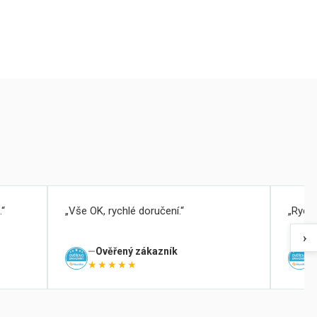
.
Vše OK, rychlé doručení.
Rychl
›
Ověřený zákazník
★★★★★