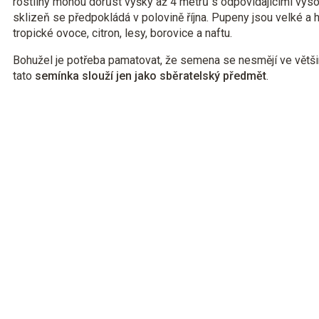
rostliny mohou dorůst výšky až 4 metrů s odpovídajícími vys
sklizeň se předpokládá v polovině října. Pupeny jsou velké a h
tropické ovoce, citron, lesy, borovice a naftu.
Bohužel je potřeba pamatovat, že semena se nesmějí ve větši
tato
semínka slouží jen jako sběratelský předmět
.