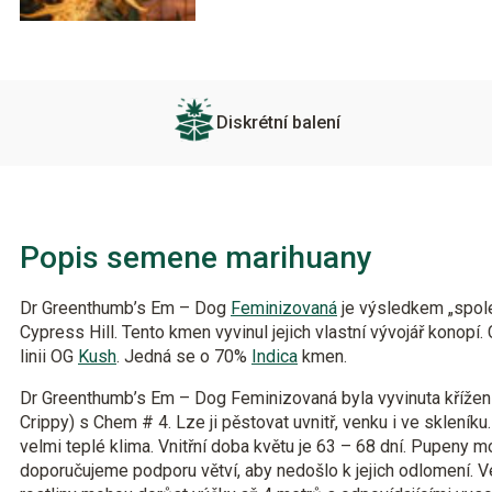
Diskrétní balení
Popis semene marihuany
Dr Greenthumb’s Em – Dog
Feminizovaná
je výsledkem „spol
Cypress Hill. Tento kmen vyvinul jejich vlastní vývojář konopí. 
linii OG
Kush
. Jedná se o 70%
Indica
kmen.
Dr Greenthumb’s Em – Dog Feminizovaná byla vyvinuta kříže
Crippy) s Chem # 4. Lze ji pěstovat uvnitř, venku i ve skleníku
velmi teplé klima. Vnitřní doba květu je 63 – 68 dní. Pupeny m
doporučujeme podporu větví, aby nedošlo k jejich odlomení. V