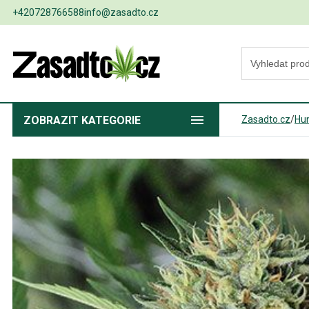
+420728766588
info@zasadto.cz
ZOBRAZIT
KATEGORIE
Zasadto.cz
/
Hu