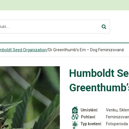
mboldt Seed Organization
/
Dr Greenthumb’s Em – Dog Feminizovaná
Humboldt Se
Greenthumb’
Venku, Sklen
Umístění:
Feminizova
Pohlaví:
Fotoperioda
Typ kvetení: