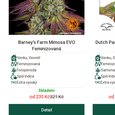
Barney's Farm Mimosa EVO
Dutch Pa
Feminizovaná
Venku, Vevnitř
Venku, S
Feminizovaná
Feminiz
Fotoperioda
Samonak
Spíš Indica
Spíš Indi
Extra vysoký
Extra vy
Skladem
od 235 Kč
321 Kč
od
Detail