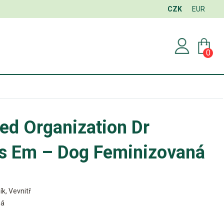
CZK
EUR
0
ed Organization Dr
s Em – Dog Feminizovaná
ík, Vevnitř
ná