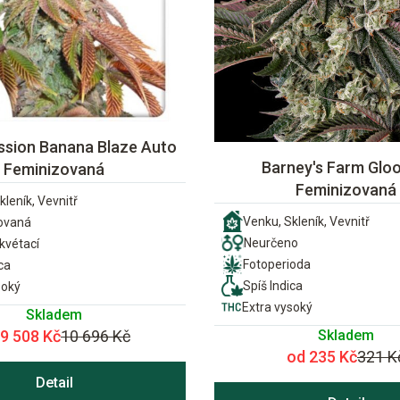
ssion Banana Blaze Auto
Barney's Farm Gloo
Feminizovaná
Feminizovaná
kleník, Vevnitř
Venku, Skleník, Vevnitř
ovaná
Neurčeno
vétací
Fotoperioda
ca
Spíš Indica
soký
Extra vysoký
Skladem
Skladem
 9 508 Kč
10 696 Kč
od 235 Kč
321 K
Detail