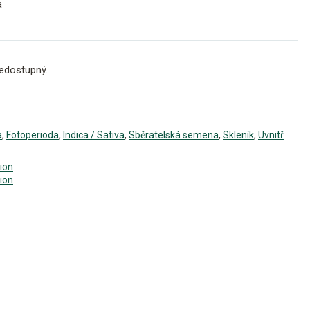
a
edostupný.
a
,
Fotoperioda
,
Indica / Sativa
,
Sběratelská semena
,
Skleník
,
Uvnitř
ion
ion