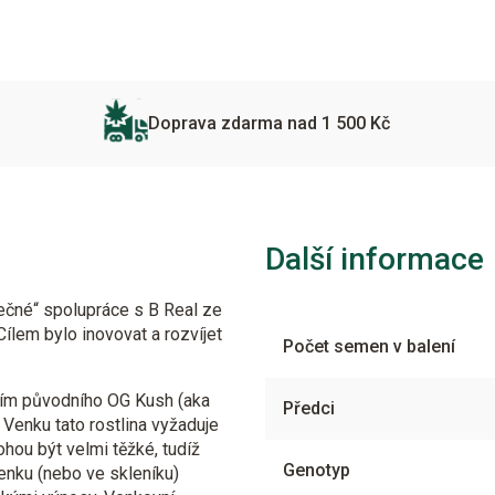
Doprava zdarma nad 1 500 Kč
Další informace
ečné“ spolupráce s B Real ze
Cílem bylo inovovat a rozvíjet
Počet semen v balení
ním původního OG Kush (aka
Předci
. Venku tato rostlina vyžaduje
ohou být velmi těžké, tudíž
Genotyp
enku (nebo ve skleníku)