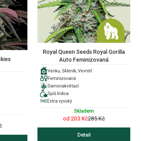
Royal Queen Seeds Royal Gorilla
kies
Auto Feminizovaná
Venku, Skleník, Vevnitř
Feminizovaná
Samonakvétací
Spíš Indica
Extra vysoký
Skladem
od 203 Kč
285 Kč
č
Detail