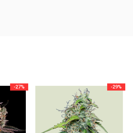
-27%
-29%