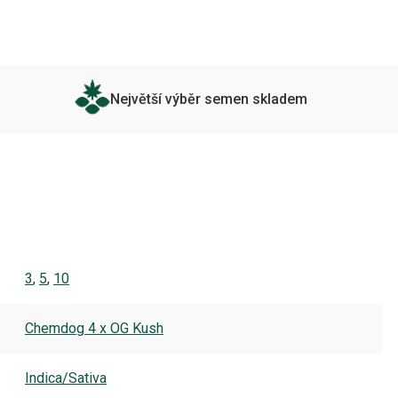
Největší výběr semen skladem
3
,
5
,
10
Chemdog 4 x OG Kush
Indica/Sativa