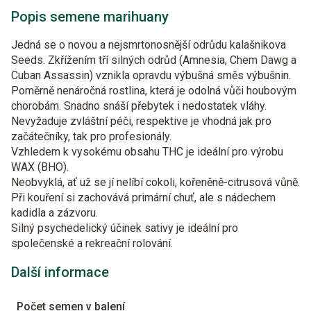
Popis semene marihuany
Jedná se o novou a nejsmrtonosnější odrůdu kalašnikova
Seeds. Zkřížením tří silných odrůd (Amnesia, Chem Dawg a
Cuban Assassin) vznikla opravdu výbušná směs výbušnin.
Poměrně nenáročná rostlina, která je odolná vůči houbovým
chorobám. Snadno snáší přebytek i nedostatek vláhy.
Nevyžaduje zvláštní péči, respektive je vhodná jak pro
začátečníky, tak pro profesionály.
Vzhledem k vysokému obsahu THC je ideální pro výrobu
WAX (BHO).
Neobvyklá, ať už se jí nelíbí cokoli, kořeněně-citrusová vůně.
Při kouření si zachovává primární chuť, ale s nádechem
kadidla a zázvoru.
Silný psychedelický účinek sativy je ideální pro
společenské a rekreační rolování.
Další informace
Počet semen v balení