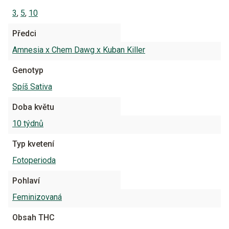
3
,
5
,
10
Předci
Amnesia x Chem Dawg x Kuban Killer
Genotyp
Spíš Sativa
Doba květu
10 týdnů
Typ kvetení
Fotoperioda
Pohlaví
Feminizovaná
Obsah THC