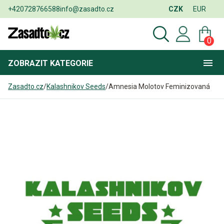
+420728766588
info@zasadto.cz
CZK
EUR
0
ZOBRAZIT
KATEGORIE
Zasadto.cz
/
Kalashnikov Seeds
/
Amnesia Molotov Feminizovaná