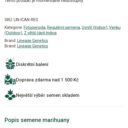
Tento produkt je momentálně nedostupný.
Alternative:
SKU:
LIN-ICAN-REG
Kategorie:
Fotoperioda
,
Regulérní semena
,
Uvnitř (Indoor)
,
Venku
(Outdoor)
,
Z větší části Indica
Brand:
Lineage Genetics
Brand:
Lineage Genetics
Diskrétní balení
Doprava zdarma nad 1 500 Kč
Největší výběr semen skladem
Popis semene marihuany