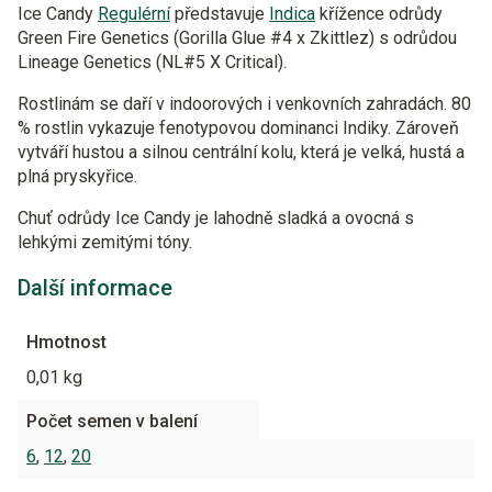
Ice Candy
Regulérní
představuje
Indica
křížence odrůdy
Green Fire Genetics (Gorilla Glue #4 x Zkittlez) s odrůdou
Lineage Genetics (NL#5 X Critical).
Rostlinám se daří v indoorových i venkovních zahradách. 80
% rostlin vykazuje fenotypovou dominanci Indiky. Zároveň
vytváří hustou a silnou centrální kolu, která je velká, hustá a
plná pryskyřice.
Chuť odrůdy Ice Candy je lahodně sladká a ovocná s
lehkými zemitými tóny.
Další informace
Hmotnost
0,01 kg
Počet semen v balení
6
,
12
,
20