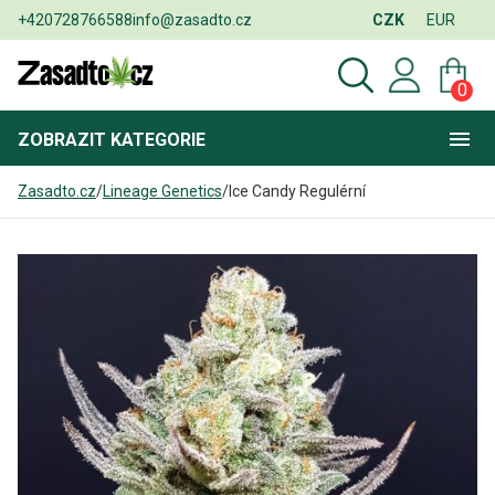
+420728766588
info@zasadto.cz
CZK
EUR
0
ZOBRAZIT
KATEGORIE
Zasadto.cz
/
Lineage Genetics
/
Ice Candy Regulérní