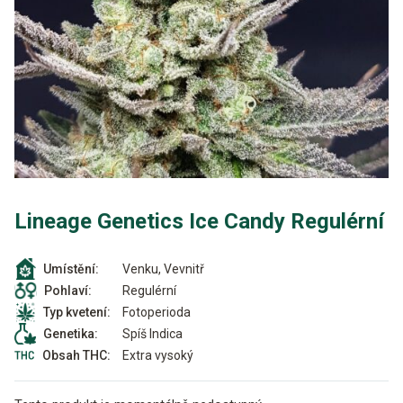
Lineage Genetics Ice Candy Regulérní
Venku, Vevnitř
Umístění:
Regulérní
Pohlaví:
Fotoperioda
Typ kvetení:
Spíš Indica
Genetika:
Extra vysoký
Obsah THC: