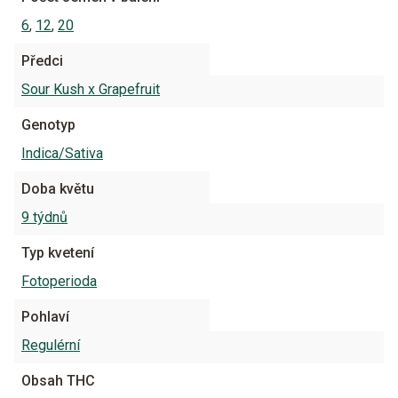
6
,
12
,
20
Předci
Sour Kush x Grapefruit
Genotyp
Indica/Sativa
Doba květu
9 týdnů
Typ kvetení
Fotoperioda
Pohlaví
Regulérní
Obsah THC