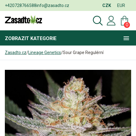
+420728766588
info@zasadto.cz
CZK
EUR
0
ZOBRAZIT
KATEGORIE
Zasadto.cz
/
Lineage Genetics
/
Sour Grape Regulérní