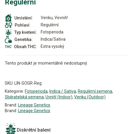
Regulérní
Venku, Vevnitř
Umístění:
Regulérní
Pohlaví:
Fotoperioda
Typ kvetení:
Indica/Sativa
Genetika:
Extra vysoký
Obsah THC:
Tento produkt je momentálně nedostupný.
Alternative:
SKU:
LIN-SOGR-Reg
Kategorie:
Fotoperioda
,
Indica / Sativa
,
Regulérní semena
,
Sběratelská semena
,
Uvnitř (Indoor)
,
Venku (Outdoor)
Brand:
Lineage Genetics
Brand:
Lineage Genetics
Diskrétní balení