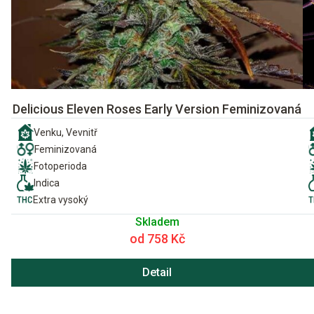
Delicious Eleven Roses Early Version Feminizovaná
Venku, Vevnitř
Feminizovaná
Fotoperioda
Indica
Extra vysoký
Skladem
od 758 Kč
Detail