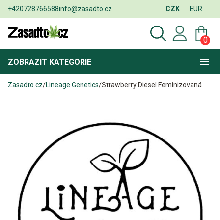
+420728766588
info@zasadto.cz
CZK
EUR
0
ZOBRAZIT
KATEGORIE
Zasadto.cz
/
Lineage Genetics
/
Strawberry Diesel Feminizovaná