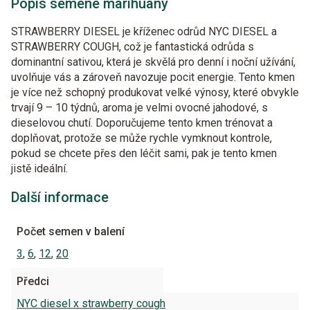
Popis semene marihuany
STRAWBERRY DIESEL je kříženec odrůd NYC DIESEL a
STRAWBERRY COUGH, což je fantastická odrůda s
dominantní sativou, která je skvělá pro denní i noční užívání,
uvolňuje vás a zároveň navozuje pocit energie. Tento kmen
je více než schopný produkovat velké výnosy, které obvykle
trvají 9 – 10 týdnů, aroma je velmi ovocné jahodové, s
dieselovou chutí. Doporučujeme tento kmen trénovat a
doplňovat, protože se může rychle vymknout kontrole,
pokud se chcete přes den léčit sami, pak je tento kmen
jistě ideální.
Další informace
Počet semen v balení
3
,
6
,
12
,
20
Předci
NYC diesel x strawberry cough