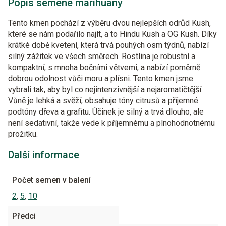
Popis semene marihuany
Tento kmen pochází z výběru dvou nejlepších odrůd Kush,
které se nám podařilo najít, a to Hindu Kush a OG Kush. Díky
krátké době kvetení, která trvá pouhých osm týdnů, nabízí
silný zážitek ve všech směrech. Rostlina je robustní a
kompaktní, s mnoha bočními větvemi, a nabízí poměrně
dobrou odolnost vůči moru a plísni. Tento kmen jsme
vybrali tak, aby byl co nejintenzivnější a nejaromatičtější.
Vůně je lehká a svěží, obsahuje tóny citrusů a příjemné
podtóny dřeva a grafitu. Účinek je silný a trvá dlouho, ale
není sedativní, takže vede k příjemnému a plnohodnotnému
prožitku.
Další informace
Počet semen v balení
2
,
5
,
10
Předci