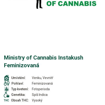
Ministry of Cannabis Instakush
Feminizovaná
Venku, Vevnitř
Umístění:
Feminizovaná
Pohlaví:
Fotoperioda
Typ kvetení:
Spíš Indica
Genetika:
Vysoký
Obsah THC: