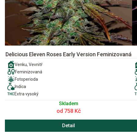
Delicious Eleven Roses Early Version Feminizovaná
Venku, Vevnitř
Feminizovaná
Fotoperioda
Indica
Extra vysoký
Skladem
od 758 Kč
Detail