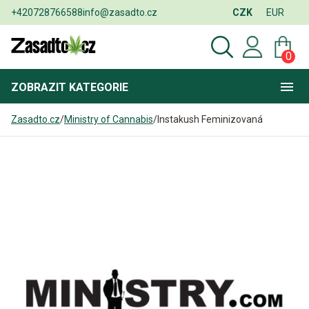
+420728766588
info@zasadto.cz
CZK
EUR
0
ZOBRAZIT
KATEGORIE
Zasadto.cz
/
Ministry of Cannabis
/
Instakush Feminizovaná