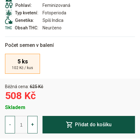
Feminizovaná
Pohlaví:
Fotoperioda
Typ kvetení:
Spíš Indica
Genetika:
Neurčeno
Obsah THC:
Počet semen v balení
5 ks
102 Kč / kus
Běžná cena:
625 Kč
508 Kč
Skladem
Aurora
Indica
-
+
Přidat do košíku
Feminizovaná
množství