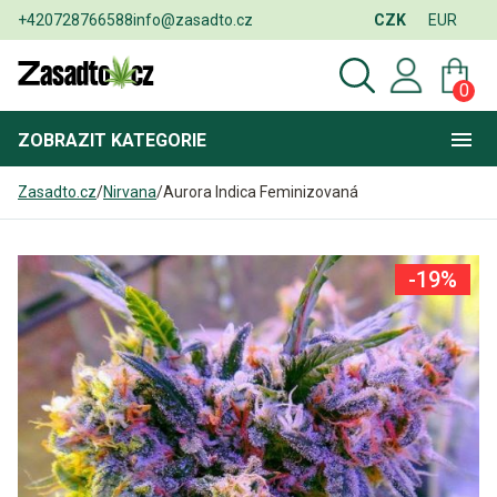
+420728766588
info@zasadto.cz
CZK
EUR
0
ZOBRAZIT
KATEGORIE
Zasadto.cz
/
Nirvana
/
Aurora Indica Feminizovaná
-19%