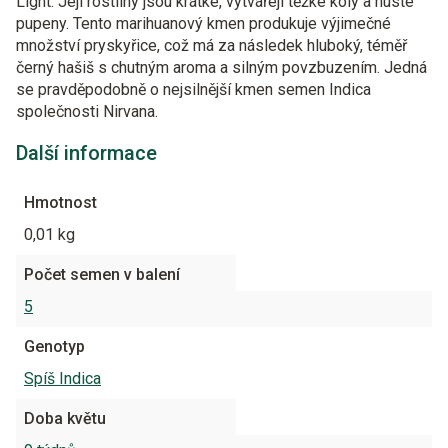
Light. Její rostliny jsou krátké, vytvářejí těžké koly a husté
pupeny. Tento marihuanový kmen produkuje výjimečné
množství pryskyřice, což má za následek hluboký, téměř
černý hašiš s chutným aroma a silným povzbuzením. Jedná
se pravděpodobně o nejsilnější kmen semen Indica
společnosti Nirvana.
Další informace
Hmotnost
0,01 kg
Počet semen v balení
5
Genotyp
Spíš Indica
Doba květu