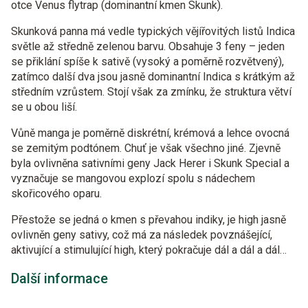
otce Venus flytrap (dominantní kmen Skunk).
Skunková panna má vedle typických vějířovitých listů Indica
světle až středně zelenou barvu. Obsahuje 3 feny – jeden
se přiklání spíše k sativě (vysoký a poměrně rozvětvený),
zatímco další dva jsou jasně dominantní Indica s krátkým až
středním vzrůstem. Stojí však za zmínku, že struktura větví
se u obou liší.
Vůně manga je poměrně diskrétní, krémová a lehce ovocná
se zemitým podtónem. Chuť je však všechno jiné. Zjevně
byla ovlivněna sativními geny Jack Herer i Skunk Special a
vyznačuje se mangovou explozí spolu s nádechem
skořicového oparu.
Přestože se jedná o kmen s převahou indiky, je high jasně
ovlivněn geny sativy, což má za následek povznášející,
aktivující a stimulující high, který pokračuje dál a dál a dál…
Další informace