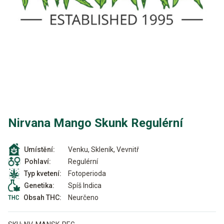
Nirvana Mango Skunk Regulérní
Venku, Skleník, Vevnitř
Umístění:
Regulérní
Pohlaví:
Fotoperioda
Typ kvetení:
Spíš Indica
Genetika:
Neurčeno
Obsah THC: