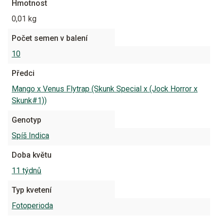
Hmotnost
0,01 kg
Počet semen v balení
10
Předci
Mango x Venus Flytrap (Skunk Special x (Jock Horror x
Skunk#1))
Genotyp
Spíš Indica
Doba květu
11 týdnů
Typ kvetení
Fotoperioda