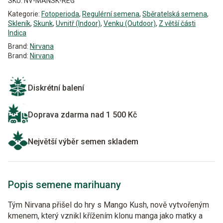
SKU:
NV-MANSK-REG
Kategorie:
Fotoperioda
,
Regulérní semena
,
Sběratelská semena
,
Skleník
,
Skunk
,
Uvnitř (Indoor)
,
Venku (Outdoor)
,
Z větší části
Indica
Brand:
Nirvana
Brand:
Nirvana
Diskrétní balení
Doprava zdarma nad 1 500 Kč
Největší výběr semen skladem
Popis semene marihuany
Tým Nirvana přišel do hry s Mango Kush, nově vytvořeným
kmenem, který vznikl křížením klonu manga jako matky a