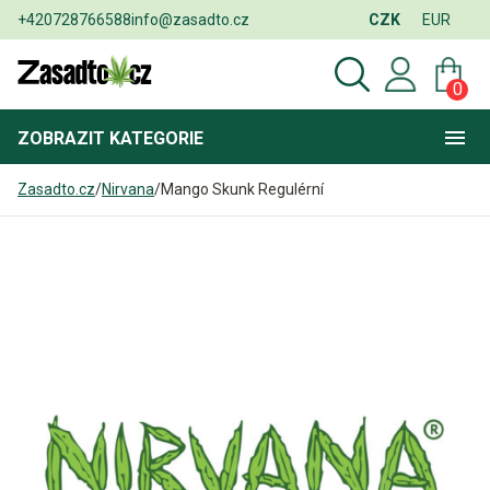
+420728766588
info@zasadto.cz
CZK
EUR
0
ZOBRAZIT
KATEGORIE
Zasadto.cz
/
Nirvana
/
Mango Skunk Regulérní