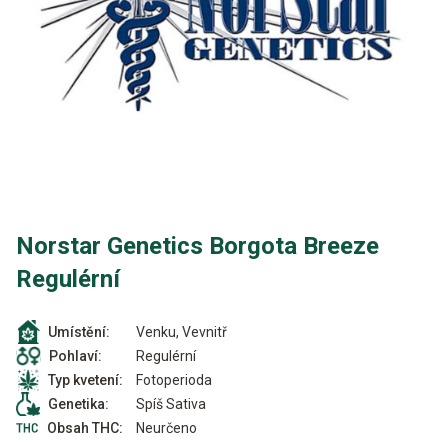
Norstar Genetics Borgota Breeze
Regulérní
Venku, Vevnitř
Umístění:
Regulérní
Pohlaví:
Fotoperioda
Typ kvetení:
Spíš Sativa
Genetika:
Neurčeno
Obsah THC: