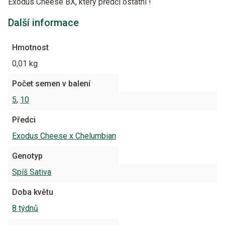
Exodus Cheese BX, který předčí ostatní !
Další informace
Hmotnost
0,01 kg
Počet semen v balení
5
,
10
Předci
Exodus Cheese x Chelumbian
Genotyp
Spíš Sativa
Doba květu
8 týdnů