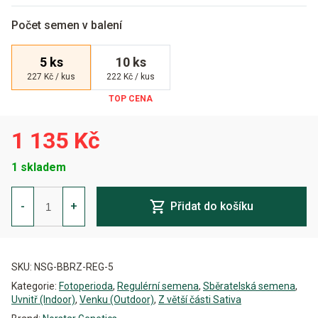
Počet semen v balení
5 ks
10 ks
227 Kč / kus
222 Kč / kus
1 135 Kč
1 skladem
Borgota
Breeze
-
+
Přidat do košíku
Regulérní
množství
Alternative:
SKU:
NSG-BBRZ-REG-5
Kategorie:
Fotoperioda
,
Regulérní semena
,
Sběratelská semena
,
Uvnitř (Indoor)
,
Venku (Outdoor)
,
Z větší části Sativa