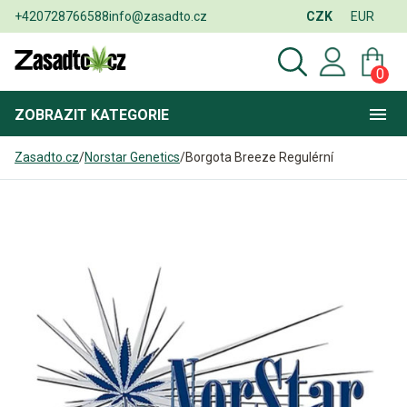
+420728766588
info@zasadto.cz
CZK
EUR
0
ZOBRAZIT
KATEGORIE
Zasadto.cz
/
Norstar Genetics
/
Borgota Breeze Regulérní