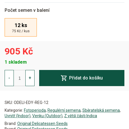
Počet semen v balení
12 ks
75 Kč / kus
905 Kč
1 skladem
Edy
Regulérní
-
+
Přidat do košíku
množství
Alternative:
SKU:
ODELI-EDY-REG-12
Kategorie:
Fotoperioda
,
Regulérní semena
,
Sběratelská semena
,
Uvnitř (Indoor)
,
Venku (Outdoor)
,
Z větší části Indica
Brand:
Original Delicatessen Seeds