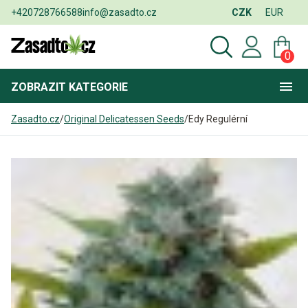
+420728766588
info@zasadto.cz
CZK
EUR
0
ZOBRAZIT
KATEGORIE
Zasadto.cz
/
Original Delicatessen Seeds
/
Edy Regulérní