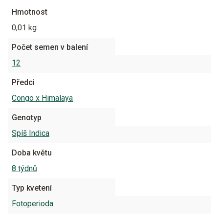
Hmotnost
0,01 kg
Počet semen v balení
12
Předci
Congo x Himalaya
Genotyp
Spíš Indica
Doba květu
8 týdnů
Typ kvetení
Fotoperioda