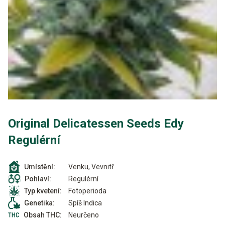
Original Delicatessen Seeds Edy
Regulérní
Venku, Vevnitř
Umístění:
Regulérní
Pohlaví:
Fotoperioda
Typ kvetení:
Spíš Indica
Genetika:
Neurčeno
Obsah THC: