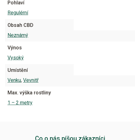
Pohlaví
Regulérní
Obsah CBD
Neznámý
Výnos
Vysoký
Umístění
Venku
,
Vevnitř
Max. výška rostliny
1 – 2 metry
Co o nás píšou zákazníci