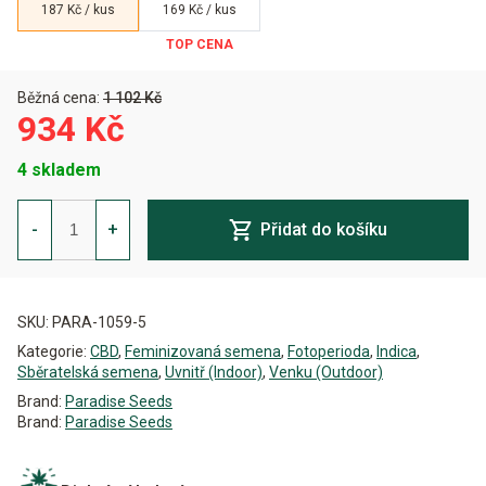
187 Kč / kus
169 Kč / kus
Běžná cena:
1 102 Kč
934 Kč
4 skladem
Durga
Mata
-
+
Přidat do košíku
I:I
CBD
Feminizovaná
Alternative:
množství
SKU:
PARA-1059-5
Kategorie:
CBD
,
Feminizovaná semena
,
Fotoperioda
,
Indica
,
Sběratelská semena
,
Uvnitř (Indoor)
,
Venku (Outdoor)
Brand:
Paradise Seeds
Brand:
Paradise Seeds