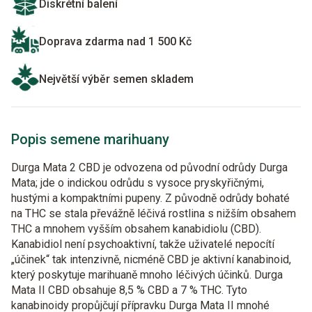
Diskrétní balení
Doprava zdarma nad 1 500 Kč
Největší výběr semen skladem
Popis semene marihuany
Durga Mata 2 CBD je odvozena od původní odrůdy Durga
Mata; jde o indickou odrůdu s vysoce pryskyřičnými,
hustými a kompaktními pupeny. Z původně odrůdy bohaté
na THC se stala převážně léčivá rostlina s nižším obsahem
THC a mnohem vyšším obsahem kanabidiolu (CBD).
Kanabidiol není psychoaktivní, takže uživatelé nepocítí
„účinek“ tak intenzivně, nicméně CBD je aktivní kanabinoid,
který poskytuje marihuaně mnoho léčivých účinků. Durga
Mata II CBD obsahuje 8,5 % CBD a 7 % THC. Tyto
kanabinoidy propůjčují přípravku Durga Mata II mnohé