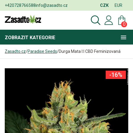
+420728766588
info@zasadto.cz
CZK
EUR
0
ZOBRAZIT
KATEGORIE
Zasadto.cz
/
Paradise Seeds
/
Durga Mata I:I CBD Feminizovaná
-16%