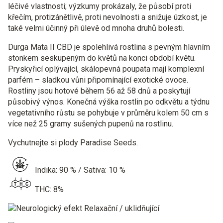
léčivé vlastnosti; výzkumy prokázaly, že působí proti
křečím, protizánětlivě, proti nevolnosti a snižuje úzkost, je
také velmi účinný při úlevě od mnoha druhů bolesti.
Durga Mata II CBD je spolehlivá rostlina s pevným hlavním
stonkem seskupeným do květů na konci období květu.
Pryskyřicí oplývající, skálopevná poupata mají komplexní
parfém – sladkou vůni připomínající exotické ovoce.
Rostliny jsou hotové během 56 až 58 dnů a poskytují
působivý výnos. Konečná výška rostlin po odkvětu a týdnu
vegetativního růstu se pohybuje v průměru kolem 50 cm s
více než 25 gramy sušených pupenů na rostlinu.
Vychutnejte si plody Paradise Seeds.
Indika: 90 % / Sativa: 10 %
THC: 8%
Relaxační / uklidňující