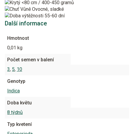
<80 cm /
400-450 gramů
Ovocné, sladké
55-60 dní
Další informace
Hmotnost
0,01 kg
Počet semen v balení
3
,
5
,
10
Genotyp
Indica
Doba květu
8 týdnů
Typ kvetení
Fotoperioda