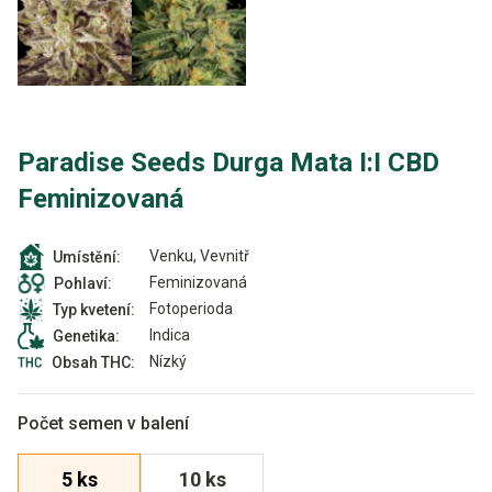
Paradise Seeds Durga Mata I:I CBD
Feminizovaná
Venku, Vevnitř
Umístění:
Feminizovaná
Pohlaví:
Fotoperioda
Typ kvetení:
Indica
Genetika:
Nízký
Obsah THC:
Počet semen v balení
5 ks
10 ks