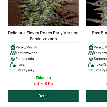
Delicious Eleven Roses Early Version
FastBud
Feminizovaná
Venku, Vevnitř
Venku, V
Feminizovaná
Feminiz
Fotoperioda
Samonak
Indica
Indica/S
Extra vysoký
Extra vy
Skladem
od 758 Kč
Detail