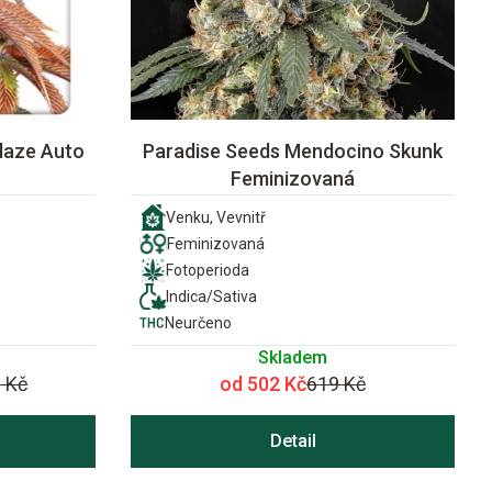
laze Auto
Paradise Seeds Mendocino Skunk
Feminizovaná
Venku, Vevnitř
Feminizovaná
Fotoperioda
Indica/Sativa
Neurčeno
Skladem
 Kč
od 502 Kč
619 Kč
Detail