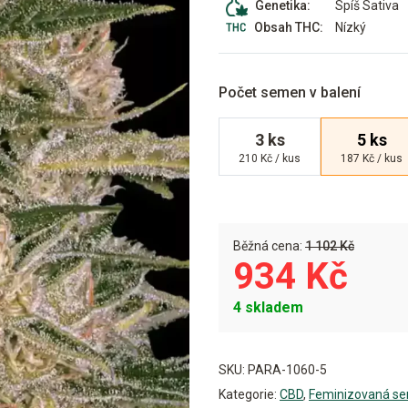
Spíš Sativa
Genetika:
Nízký
Obsah THC:
Počet semen v balení
3 ks
5 ks
210 Kč / kus
187 Kč / kus
Běžná cena:
1 102 Kč
934 Kč
4 skladem
Alternative:
SKU:
PARA-1060-5
Kategorie:
CBD
,
Feminizovaná s