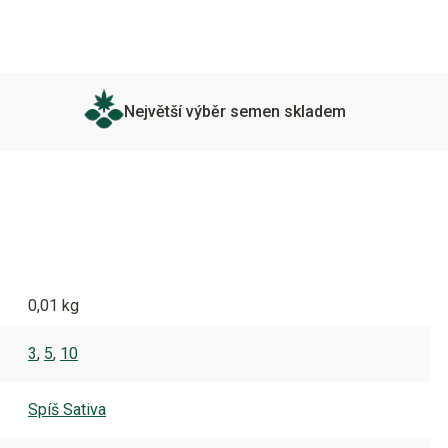
Největší výběr semen skladem
0,01 kg
3
,
5
,
10
Spíš Sativa