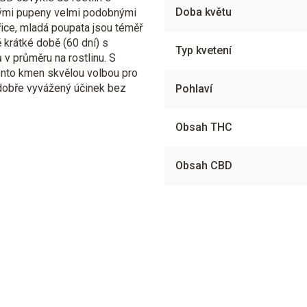
Doba květu
vými pupeny velmi podobnými
řice, mladá poupata jsou téměř
ě krátké době (60 dní) s
Typ kvetení
 průměru na rostlinu. S
ento kmen skvělou volbou pro
a dobře vyvážený účinek bez
Pohlaví
Obsah THC
Obsah CBD