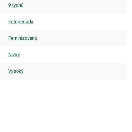
9 týdnů
Fotoperioda
Feminizovaná
Nízký
Vysoký