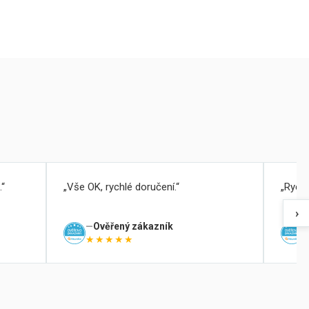
.
Vše OK, rychlé doručení.
Rychl
›
Ověřený zákazník
★★★★★