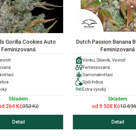
s Gorilla Cookies Auto
Dutch Passion Banana B
Feminizovaná
Feminizovaná
evnitř
Venku, Skleník, Vevnitř
ovaná
Feminizovaná
vétací
Samonakvétací
ativa
Spíš Indica
soký
Extra vysoký
Skladem
Skladem
od 264 Kč
353 Kč
od 9 508 Kč
10 696
Detail
Detail