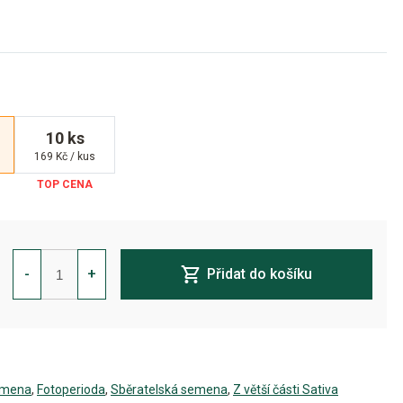
10 ks
169 Kč / kus
Nebula
I:I
-
+
Přidat do košíku
CBD
Feminizovaná
množství
emena
,
Fotoperioda
,
Sběratelská semena
,
Z větší části Sativa