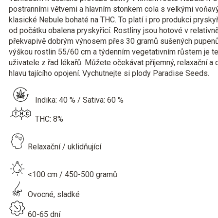
postranními větvemi a hlavním stonkem cola s velkými voňa
klasické Nebule bohaté na THC. To platí i pro produkci prysky
od počátku obalena pryskyřicí. Rostliny jsou hotové v relativn
překvapivě dobrým výnosem přes 30 gramů sušených pupenů v
výškou rostlin 55/60 cm a týdenním vegetativním růstem je t
uživatele z řad lékařů. Můžete očekávat příjemný, relaxační 
hlavu tajícího opojení. Vychutnejte si plody Paradise Seeds.
Indika: 40 % / Sativa: 60 %
THC: 8%
Relaxační / uklidňující
<100 cm / 450-500 gramů
Ovocné, sladké
60-65 dní