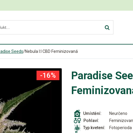
radise Seeds
/
Nebula I:I CBD Feminizovaná
Paradise See
-16%
Feminizovan
Neurčeno
Umístění:
Feminizova
Pohlaví:
Fotoperioda
Typ kvetení: