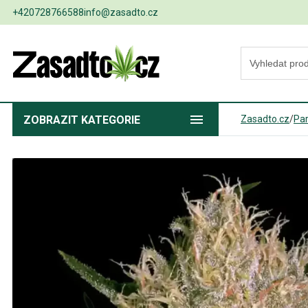
+420728766588
info@zasadto.cz
ZOBRAZIT
KATEGORIE
Zasadto.cz
/
Pa