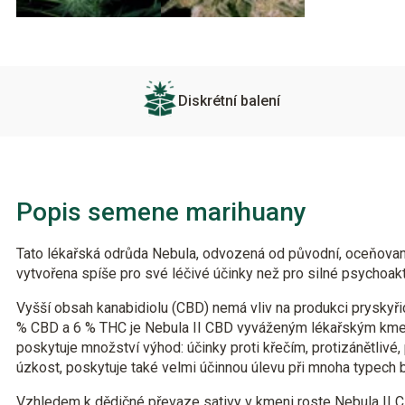
Diskrétní balení
Popis semene marihuany
Tato lékařská odrůda Nebula, odvozená od původní, oceňovan
vytvořena spíše pro své léčivé účinky než pro silné psychoakti
Vyšší obsah kanabidiolu (CBD) nemá vliv na produkci prysky
% CBD a 6 % THC je Nebula II CBD vyváženým lékařským kme
poskytuje množství výhod: účinky proti křečím, protizánětlivé, p
úzkost, poskytuje také velmi účinnou úlevu při mnoha typech b
Vzhledem k dědičné převaze sativy v kmeni roste Nebula II C