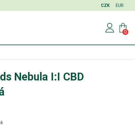
CZK
EUR
0
ds Nebula I:I CBD
á
ná