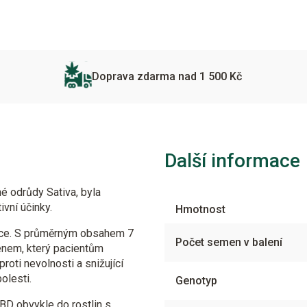
Doprava zdarma nad 1 500 Kč
Další informace
é odrůdy Sativa, byla
vní účinky.
Hmotnost
řice. S průměrným obsahem 7
Počet semen v balení
nem, který pacientům
roti nevolnosti a snižující
olesti.
Genotyp
BD obvykle do rostlin s