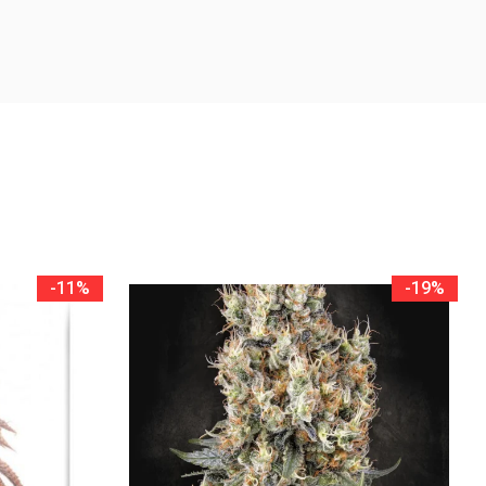
-11%
-19%