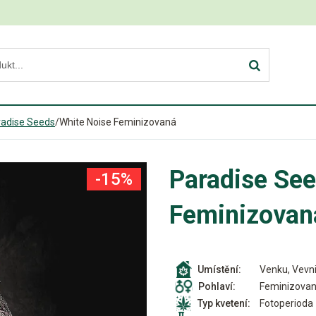
radise Seeds
/
White Noise Feminizovaná
Paradise See
-15%
Feminizovan
Venku, Vevni
Umístění:
Feminizova
Pohlaví:
Fotoperioda
Typ kvetení: