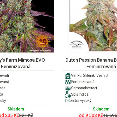
y's Farm Mimosa EVO
Dutch Passion Banana B
Feminizovaná
Feminizovaná
evnitř
Venku, Skleník, Vevnitř
ovaná
Feminizovaná
ioda
Samonakvétací
ca
Spíš Indica
soký
Extra vysoký
Skladem
Skladem
od 235 Kč
321 Kč
od 9 508 Kč
10 696