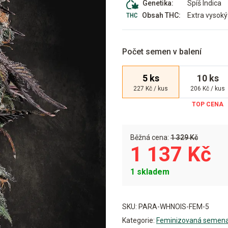
Spíš Indica
Genetika:
Extra vysoký
Obsah THC:
Počet semen v balení
5 ks
10 ks
227 Kč / kus
206 Kč / kus
Běžná cena:
1 329 Kč
1 137 Kč
1 skladem
Alternative:
SKU:
PARA-WHNOIS-FEM-5
Kategorie:
Feminizovaná semen