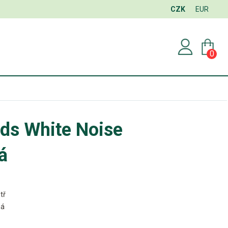
CZK
EUR
0
ds White Noise
á
tř
ná