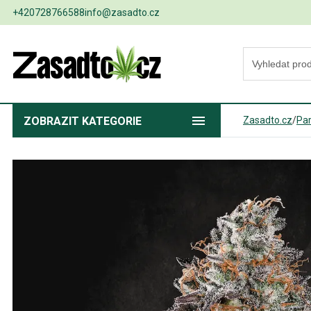
+420728766588
info@zasadto.cz
ZOBRAZIT
KATEGORIE
Zasadto.cz
/
Pa