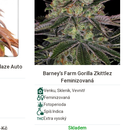
laze Auto
Barney's Farm Gorilla Zkittlez
Feminizovaná
Venku, Skleník, Vevnitř
Feminizovaná
Fotoperioda
Spíš Indica
Extra vysoký
Skladem
 Kč