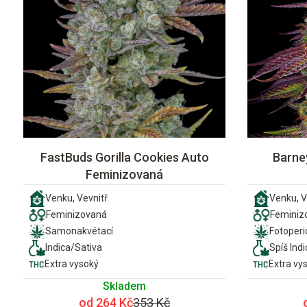
FastBuds Gorilla Cookies Auto
Barne
Feminizovaná
Venku, Vevnitř
Venku, V
Feminizovaná
Feminiz
Samonakvétací
Fotoper
Indica/Sativa
Spíš Indi
Extra vysoký
Extra vy
Skladem
od 264 Kč
353 Kč