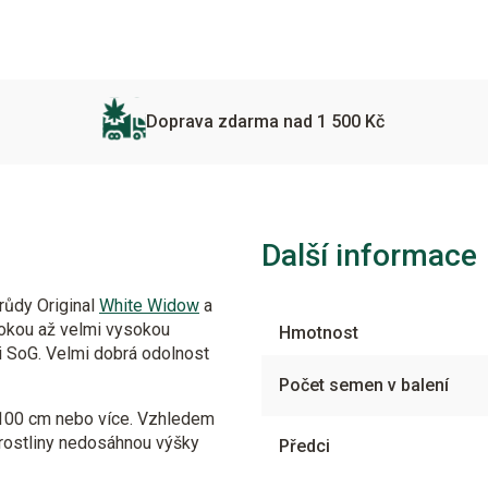
Doprava zdarma nad 1 500 Kč
Další informace
drůdy Original
White Widow
a
sokou až velmi vysokou
Hmotnost
i SoG. Velmi dobrá odolnost
Počet semen v balení
ž 100 cm nebo více. Vzhledem
rostliny nedosáhnou výšky
Předci