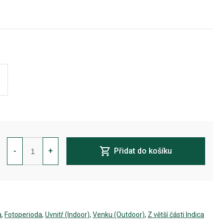
White
Noise
-
+
Přidat do košíku
Feminizovaná
množství
a
,
Fotoperioda
,
Uvnitř (Indoor)
,
Venku (Outdoor)
,
Z větší části Indica