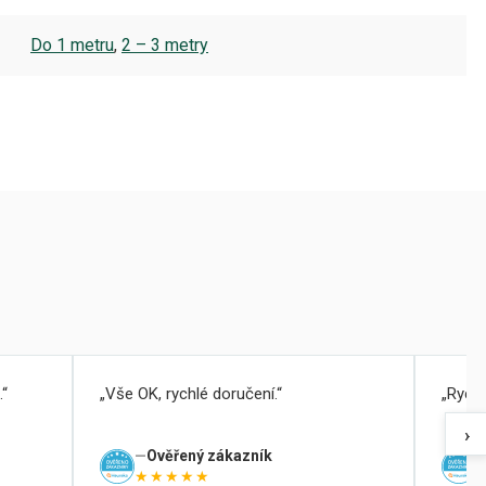
Do 1 metru
,
2 – 3 metry
.
Vše OK, rychlé doručení.
Rychl
›
Ověřený zákazník
★★★★★