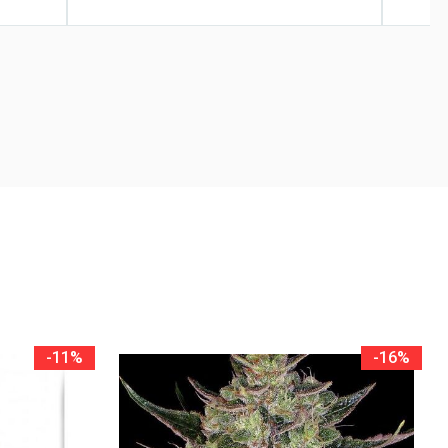
-11%
-16%