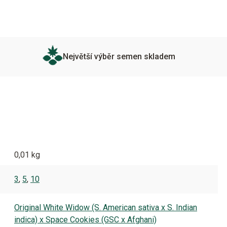
Největší výběr semen skladem
0,01 kg
3
,
5
,
10
Original White Widow (S. American sativa x S. Indian
indica) x Space Cookies (GSC x Afghani)