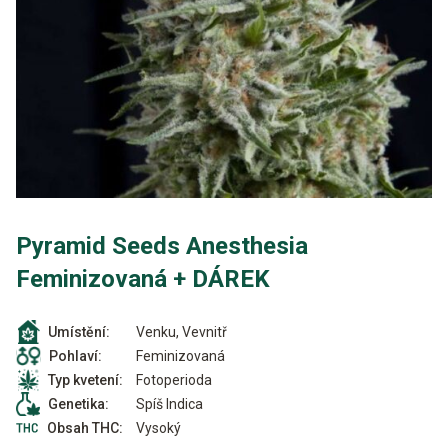
Pyramid Seeds Anesthesia
Feminizovaná + DÁREK
Venku, Vevnitř
Umístění:
Feminizovaná
Pohlaví:
Fotoperioda
Typ kvetení:
Spíš Indica
Genetika:
Vysoký
Obsah THC: