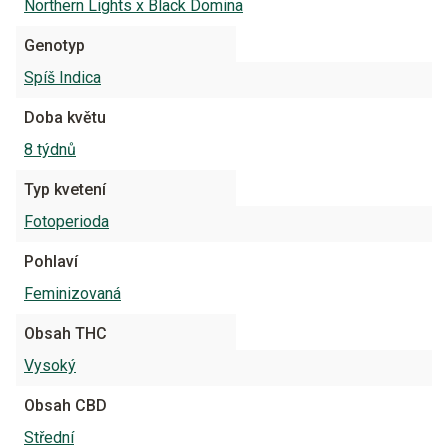
Northern Lights x Black Domina
Genotyp
Spíš Indica
Doba květu
8 týdnů
Typ kvetení
Fotoperioda
Pohlaví
Feminizovaná
Obsah THC
Vysoký
Obsah CBD
Střední