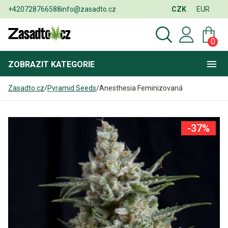
+420728766588
info@zasadto.cz
CZK
EUR
0
ZOBRAZIT
KATEGORIE
Zasadto.cz
/
Pyramid Seeds
/
Anesthesia Feminizovaná
-37%