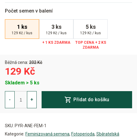
Počet semen v balení
1 ks
3 ks
5 ks
129 Kč / kus
129 Kč / kus
129 Kč / kus
Běžná cena:
202 Kč
129 Kč
Skladem > 5 ks
Anesthesia
Feminizovaná
-
+
Přidat do košíku
množství
Alternative:
SKU:
PYR-ANE-FEM-1
Kategorie:
Feminizovaná semena
,
Fotoperioda
,
Sběratelská