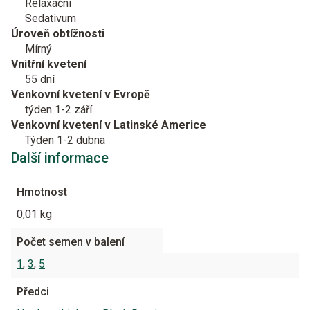
Relaxační
Sedativum
Úroveň obtížnosti
Mírný
Vnitřní kvetení
55 dní
Venkovní kvetení v Evropě
týden 1-2 září
Venkovní kvetení v Latinské Americe
Týden 1-2 dubna
Další informace
Hmotnost
0,01 kg
Počet semen v balení
1
,
3
,
5
Předci