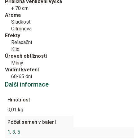
Přibližná venkovní výška
+ 70 cm
Aroma
Sladkost
Citrónová
Efekty
Relaxační
Klid
Úroveň obtížnosti
Mírný
Vnitřní kvetení
60-65 dní
Další informace
Hmotnost
0,01 kg
Počet semen v balení
1
,
3
,
5