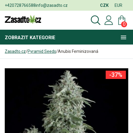
+420728766588
info@zasadto.cz
CZK
EUR
0
ZOBRAZIT
KATEGORIE
Zasadto.cz
/
Pyramid Seeds
/
Anubis Feminizovaná
-37%