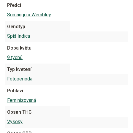
Předci
Somango x Wembley
Genotyp
Spíš Indica
Doba květu
9 týdnů
Typ kvetení
Fotoperioda
Pohlaví
Feminizovaná
Obsah THC
Vysoký