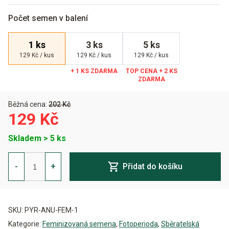
Počet semen v balení
1 ks
3 ks
5 ks
129 Kč / kus
129 Kč / kus
129 Kč / kus
Běžná cena:
202 Kč
129 Kč
Skladem > 5 ks
Anubis
Feminizovaná
-
+
Přidat do košíku
množství
Alternative:
SKU:
PYR-ANU-FEM-1
Kategorie:
Feminizovaná semena
,
Fotoperioda
,
Sběratelská