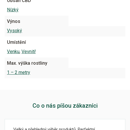
Obsah CBD
Nízký
Výnos
Vysoký
Umístění
Venku
,
Vevnitř
Max. výška rostliny
1 – 2 metry
Co o nás píšou zákazníci
Velký a přehledný výběr produktů. Perfektní