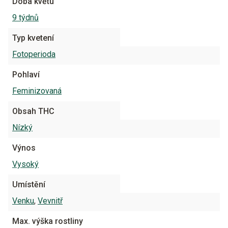
Doba květu
9 týdnů
Typ kvetení
Fotoperioda
Pohlaví
Feminizovaná
Obsah THC
Nízký
Výnos
Vysoký
Umístění
Venku
,
Vevnitř
Max. výška rostliny