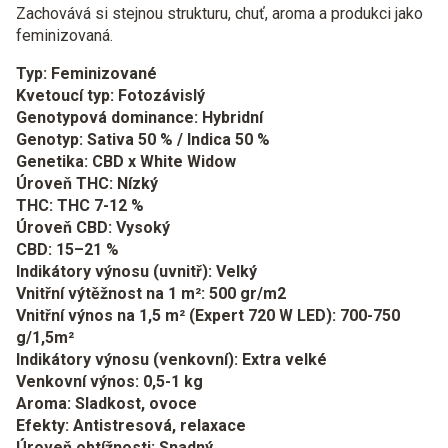
Zachovává si stejnou strukturu, chuť, aroma a produkci jako
feminizovaná.
Typ: Feminizované
Kvetoucí typ: Fotozávislý
Genotypová dominance: Hybridní
Genotyp: Sativa 50 % / Indica 50 %
Genetika: CBD x White Widow
Úroveň THC: Nízký
THC: THC 7-12 %
Úroveň CBD: Vysoký
CBD: 15–21 %
Indikátory výnosu (uvnitř): Velký
Vnitřní výtěžnost na 1 m²: 500 gr/m2
Vnitřní výnos na 1,5 m² (Expert 720 W LED): 700-750
g/1,5m²
Indikátory výnosu (venkovní): Extra velké
Venkovní výnos: 0,5-1 kg
Aroma: Sladkost, ovoce
Efekty: Antistresová, relaxace
Úroveň obtížnosti: Snadný