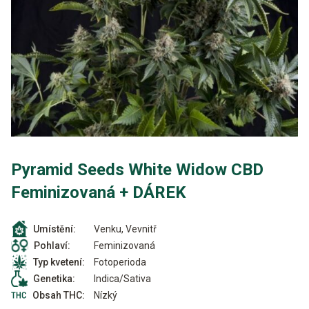
Pyramid Seeds White Widow CBD
Feminizovaná + DÁREK
Venku, Vevnitř
Umístění:
Feminizovaná
Pohlaví:
Fotoperioda
Typ kvetení:
Indica/Sativa
Genetika:
Nízký
Obsah THC: