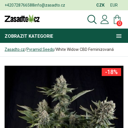
+420728766588
info@zasadto.cz
CZK
EUR
0
ZOBRAZIT
KATEGORIE
Zasadto.cz
/
Pyramid Seeds
/
White Widow CBD Feminizovaná
-18%