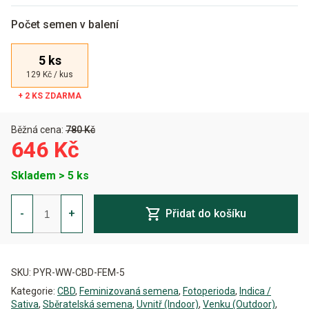
Počet semen v balení
5 ks
129 Kč / kus
Běžná cena:
780 Kč
646 Kč
Skladem > 5 ks
White
Widow
-
+
Přidat do košíku
CBD
Feminizovaná
množství
Alternative:
SKU:
PYR-WW-CBD-FEM-5
Kategorie:
CBD
,
Feminizovaná semena
,
Fotoperioda
,
Indica /
Sativa
,
Sběratelská semena
,
Uvnitř (Indoor)
,
Venku (Outdoor)
,