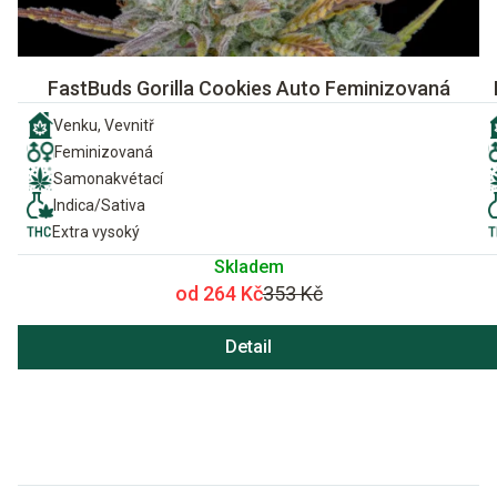
FastBuds Gorilla Cookies Auto Feminizovaná
Venku, Vevnitř
Feminizovaná
Samonakvétací
Indica/Sativa
Extra vysoký
Skladem
od 264 Kč
353 Kč
Detail