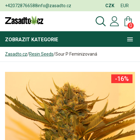
+420728766588
info@zasadto.cz
CZK
EUR
0
ZOBRAZIT
KATEGORIE
Zasadto.cz
/
Resin Seeds
/
Sour P Feminizovaná
-16%