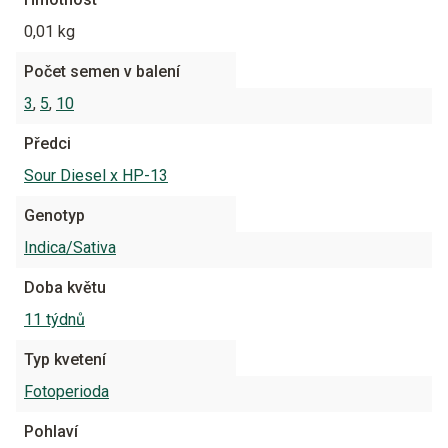
0,01 kg
Počet semen v balení
3
,
5
,
10
Předci
Sour Diesel x HP-13
Genotyp
Indica/Sativa
Doba květu
11 týdnů
Typ kvetení
Fotoperioda
Pohlaví