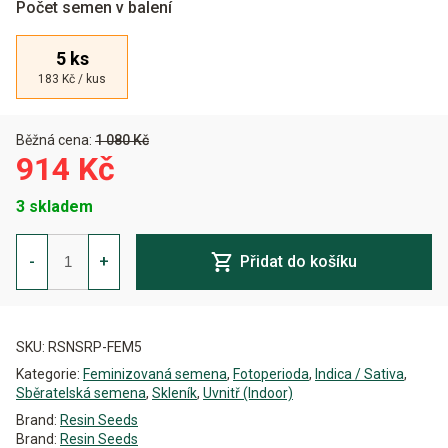
Počet semen v balení
5 ks
183 Kč / kus
Běžná cena:
1 080 Kč
914 Kč
3 skladem
Sour
P
-
+
Přidat do košíku
Feminizovaná
množství
Alternative:
SKU:
RSNSRP-FEM5
Kategorie:
Feminizovaná semena
,
Fotoperioda
,
Indica / Sativa
,
Sběratelská semena
,
Skleník
,
Uvnitř (Indoor)
Brand:
Resin Seeds
Brand:
Resin Seeds