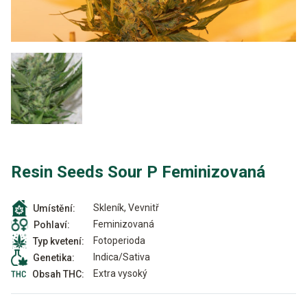
Resin Seeds Sour P Feminizovaná
Skleník, Vevnitř
Umístění:
Feminizovaná
Pohlaví:
Fotoperioda
Typ kvetení:
Indica/Sativa
Genetika:
Extra vysoký
Obsah THC: