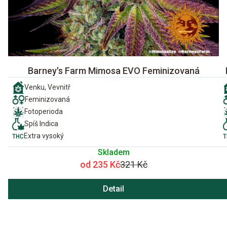
Barney's Farm Mimosa EVO Feminizovaná
Venku, Vevnitř
Feminizovaná
Fotoperioda
Spíš Indica
Extra vysoký
Skladem
od 235 Kč
321 Kč
Detail