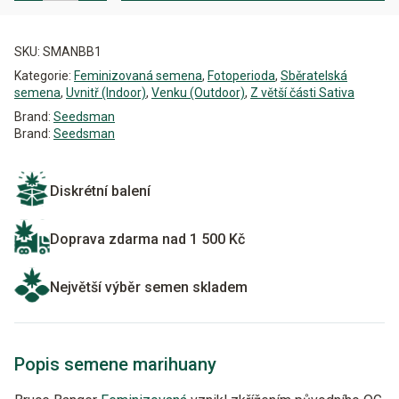
Alternative:
SKU:
SMANBB1
Kategorie:
Feminizovaná semena
,
Fotoperioda
,
Sběratelská
semena
,
Uvnitř (Indoor)
,
Venku (Outdoor)
,
Z větší části Sativa
Brand:
Seedsman
Brand:
Seedsman
Diskrétní balení
Doprava zdarma nad 1 500 Kč
Největší výběr semen skladem
Popis semene marihuany