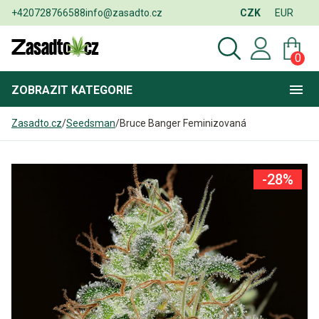
+420728766588
info@zasadto.cz
CZK
EUR
0
ZOBRAZIT
KATEGORIE
Zasadto.cz
/
Seedsman
/
Bruce Banger Feminizovaná
-28%