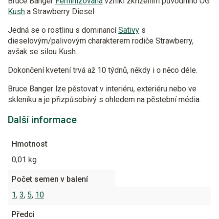
Bruce Banger
Feminizovaná
vznikl zkřížením původního OG
Kush
a Strawberry Diesel.
Jedná se o rostlinu s dominancí
Sativy
s
dieselovým/palivovým charakterem rodiče Strawberry,
avšak se silou Kush.
Dokončení kvetení trvá až 10 týdnů, někdy i o něco déle.
Bruce Banger lze pěstovat v interiéru, exteriéru nebo ve
skleníku a je přizpůsobivý s ohledem na pěstební média.
Další informace
Hmotnost
0,01 kg
Počet semen v balení
1
,
3
,
5
,
10
Předci