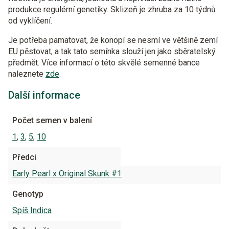
produkce regulérní genetiky. Sklizeň je zhruba za 10 týdnů
od vyklíčení.
Je potřeba pamatovat, že konopí se nesmí ve většině zemí
EU pěstovat, a tak tato semínka slouží jen jako sběratelský
předmět. Více informací o této skvělé semenné bance
naleznete
zde
.
Další informace
Počet semen v balení
1
,
3
,
5
,
10
Předci
Early Pearl x Original Skunk #1
Genotyp
Spíš Indica