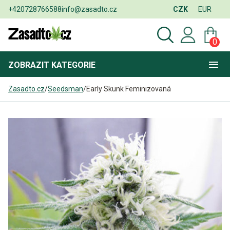
+420728766588
info@zasadto.cz
CZK
EUR
0
ZOBRAZIT
KATEGORIE
Zasadto.cz
/
Seedsman
/
Early Skunk Feminizovaná