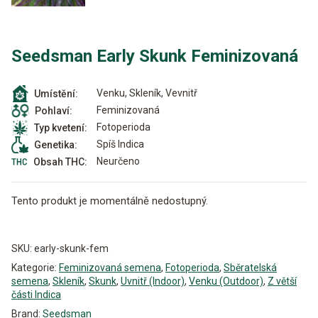
Seedsman Early Skunk Feminizovaná
Venku, Skleník, Vevnitř
Umístění:
Feminizovaná
Pohlaví:
Fotoperioda
Typ kvetení:
Spíš Indica
Genetika:
Neurčeno
Obsah THC:
Tento produkt je momentálně nedostupný.
Alternative:
SKU:
early-skunk-fem
Kategorie:
Feminizovaná semena
,
Fotoperioda
,
Sběratelská
semena
,
Skleník
,
Skunk
,
Uvnitř (Indoor)
,
Venku (Outdoor)
,
Z větší
části Indica
Brand:
Seedsman