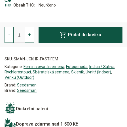
Neurčeno
Obsah THC:
Jack
Herer
-
+
Přidat do košíku
FAST
Feminizovaná
množství
Alternative:
SKU:
SMAN-JCKHR-FAST-FEM
Kategorie:
Feminizovaná semena
,
Fotoperioda
,
Indica / Sativa
,
Rychlerostoucí
,
Sběratelská semena
,
Skleník
,
Uvnitř (Indoor)
,
Venku (Outdoor)
Brand:
Seedsman
Brand:
Seedsman
Diskrétní balení
Doprava zdarma nad 1 500 Kč