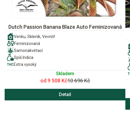
Dutch Passion Banana Blaze Auto Feminizovaná
Venku, Skleník, Vevnitř
Feminizovaná
Samonakvétací
Spíš Indica
Extra vysoký
Skladem
od 9 508 Kč
10 696 Kč
Detail