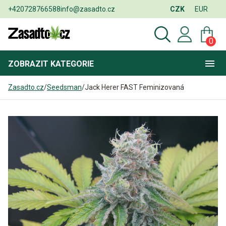
+420728766588
info@zasadto.cz
CZK
EUR
0
ZOBRAZIT
KATEGORIE
Zasadto.cz
/
Seedsman
/
Jack Herer FAST Feminizovaná