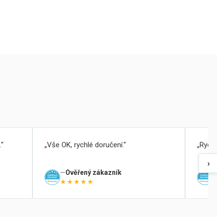
.
Vše OK, rychlé doručení.
Rychl
›
Ověřený zákazník
★★★★★