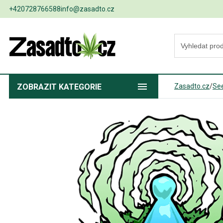
+420728766588
info@zasadto.cz
ZOBRAZIT
KATEGORIE
Zasadto.cz
/
Se