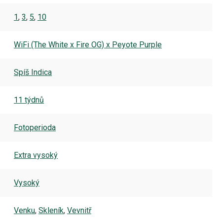
1
,
3
,
5
,
10
WiFi (The White x Fire OG) x Peyote Purple
Spíš Indica
11 týdnů
Fotoperioda
Extra vysoký
Vysoký
Venku
,
Skleník
,
Vevnitř