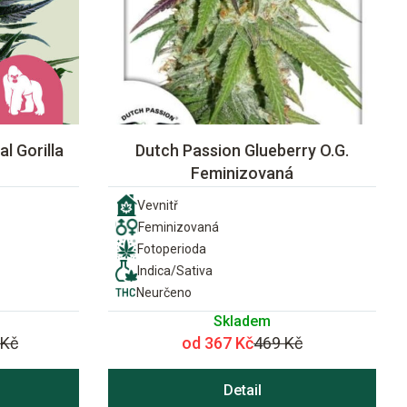
l Gorilla
Dutch Passion Glueberry O.G.
Feminizovaná
Vevnitř
Feminizovaná
Fotoperioda
Indica/Sativa
Neurčeno
Skladem
 Kč
od 367 Kč
469 Kč
Detail