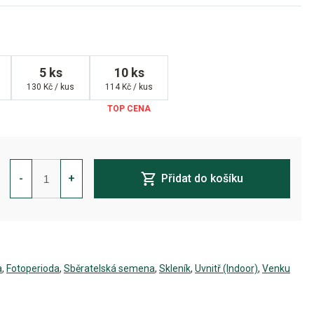
5 ks
10 ks
130 Kč / kus
114 Kč / kus
Peyote
WiFi
-
+
Přidat do košíku
Feminizovaná
množství
a
,
Fotoperioda
,
Sběratelská semena
,
Skleník
,
Uvnitř (Indoor)
,
Venku