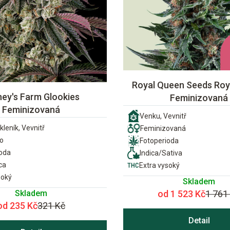
Royal Queen Seeds Roya
ney's Farm Glookies
Feminizovaná
Feminizovaná
Venku, Vevnitř
kleník, Vevnitř
Feminizovaná
o
Fotoperioda
ioda
Indica/Sativa
ca
Extra vysoký
soký
Skladem
Skladem
od 1 523 Kč
1 761
od 235 Kč
321 Kč
Detail