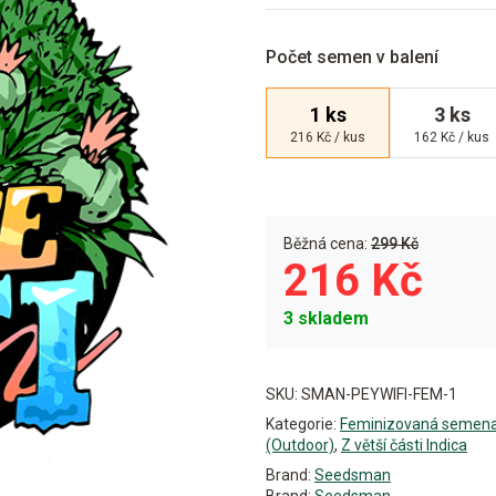
Počet semen v balení
1 ks
3 ks
216 Kč / kus
162 Kč / kus
Běžná cena:
299 Kč
216 Kč
3 skladem
Alternative:
SKU:
SMAN-PEYWIFI-FEM-1
Kategorie:
Feminizovaná semen
(Outdoor)
,
Z větší části Indica
Brand:
Seedsman