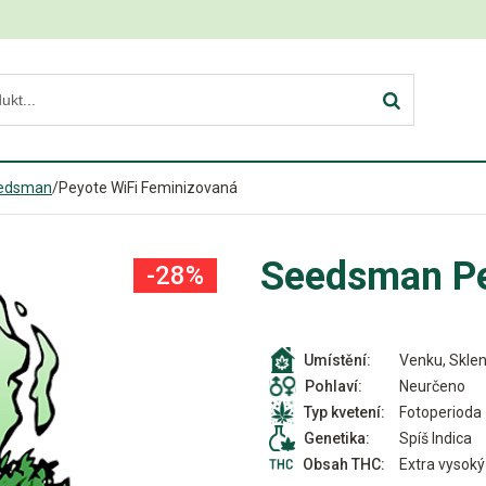
edsman
/
Peyote WiFi Feminizovaná
Seedsman Pe
-28%
Venku, Sklen
Umístění:
Neurčeno
Pohlaví:
Fotoperioda
Typ kvetení:
Spíš Indica
Genetika:
Extra vysoký
Obsah THC: