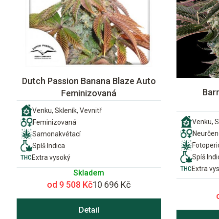
Dutch Passion Banana Blaze Auto
Bar
Feminizovaná
Venku, Skleník, Vevnitř
Venku, S
Feminizovaná
Neurčen
Samonakvétací
Fotoper
Spíš Indica
Spíš Indi
Extra vysoký
Extra vy
Skladem
od 9 508 Kč
10 696 Kč
Detail