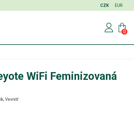
CZK
EUR
0
yote WiFi Feminizovaná
ík, Vevnitř