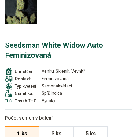
Seedsman White Widow Auto
Feminizovaná
Venku, Skleník, Vevnitř
Umístění:
Feminizovaná
Pohlaví:
Samonakvétací
Typ kvetení:
Spíš Indica
Genetika:
Vysoký
Obsah THC:
Počet semen v balení
1 ks
3 ks
5 ks