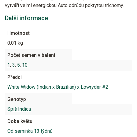
vytváří velmi energickou Auto odrůdu pokrytou trichomy.
Další informace
Hmotnost
0,01 kg
Počet semen v balení
1
,
3
,
5
,
10
Předci
White Widow (Indian x Brazilian) x Lowryder #2
Genotyp
Spíš Indica
Doba květu
Od semínka 13 týdnů