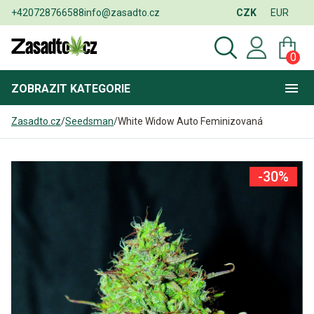
+420728766588
info@zasadto.cz
CZK
EUR
0
ZOBRAZIT
KATEGORIE
Zasadto.cz
/
Seedsman
/
White Widow Auto Feminizovaná
-30%