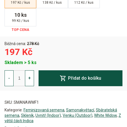
197 Kč / kus
138 Kč / kus
112 Kč / kus
10 ks
99 Kč / kus
Běžná cena:
278 Kč
197 Kč
Skladem > 5 ks
White
Widow
-
+
Přidat do košíku
Auto
Feminizovaná
množství
Alternative:
SKU:
SMANAWWF1
Kategorie:
Feminizovaná semena
,
Samonakvétací
,
Sběratelská
semena
,
Skleník
,
Uvnitř (Indoor)
,
Venku (Outdoor)
,
White Widow
,
Z
větší části Indica