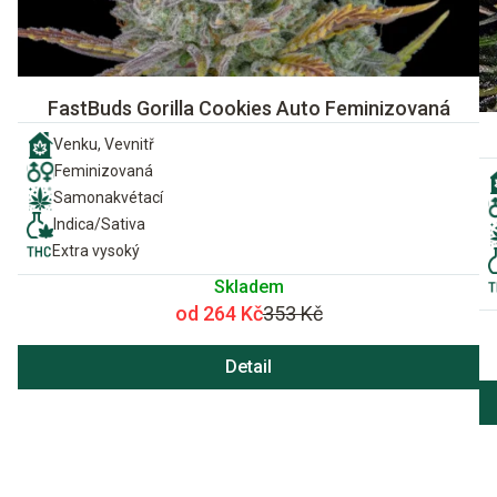
FastBuds Gorilla Cookies Auto Feminizovaná
Venku, Vevnitř
Feminizovaná
Samonakvétací
Indica/Sativa
Extra vysoký
Skladem
od 264 Kč
353 Kč
Detail