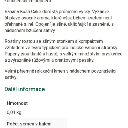
kontinentálním podnebí.
Banana Kush Cake dorůstá průměrné výšky. Vyzařuje
štiplavé ovocné aroma, které však během kvetení není
přehnaně silné. Opojení je silné, uklidňující a zasněné, s
nádechem bzučení sativy.
Rostliny rostou se silným stonkem a kompaktním
vzhledem ve tvaru typickém pro indické vánoční stromky.
Pupeny jsou tlusté a husté, s velkým množstvím pryskyřice
a zvýrazněné růžovými a oranžovými pestíky.
Velmi příjemně relaxační kmen s nádechem povznášející
sativy.
Další informace
Hmotnost
0,01 kg
Počet semen v balení