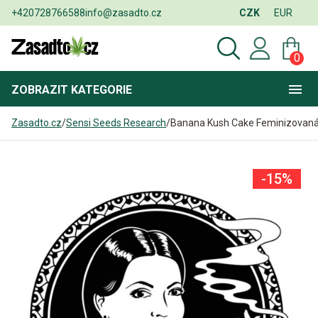
+420728766588
info@zasadto.cz
CZK
EUR
0
ZOBRAZIT
KATEGORIE
Zasadto.cz
/
Sensi Seeds Research
/
Banana Kush Cake Feminizovan
-15%