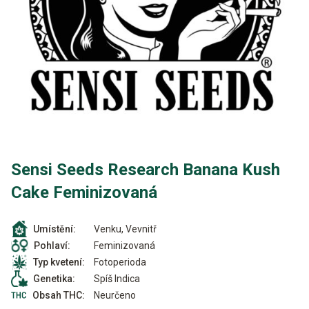
Sensi Seeds Research Banana Kush
Cake Feminizovaná
Venku, Vevnitř
Umístění:
Feminizovaná
Pohlaví:
Fotoperioda
Typ kvetení:
Spíš Indica
Genetika:
Neurčeno
Obsah THC: