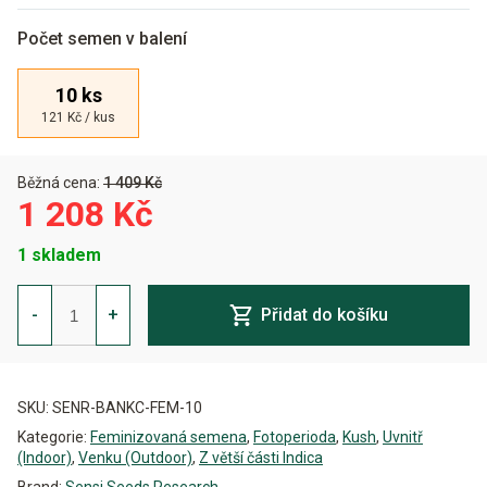
Počet semen v balení
10 ks
121 Kč / kus
Běžná cena:
1 409 Kč
1 208 Kč
1 skladem
Banana
Kush
-
+
Přidat do košíku
Cake
Feminizovaná
množství
Alternative:
SKU:
SENR-BANKC-FEM-10
Kategorie:
Feminizovaná semena
,
Fotoperioda
,
Kush
,
Uvnitř
(Indoor)
,
Venku (Outdoor)
,
Z větší části Indica