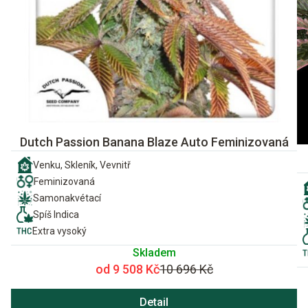
Dutch Passion Banana Blaze Auto Feminizovaná
Venku, Skleník, Vevnitř
Feminizovaná
Samonakvétací
Spíš Indica
Extra vysoký
Skladem
od 9 508 Kč
10 696 Kč
Detail