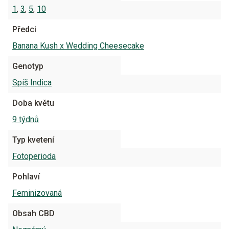
1
,
3
,
5
,
10
Předci
Banana Kush x Wedding Cheesecake
Genotyp
Spíš Indica
Doba květu
9 týdnů
Typ kvetení
Fotoperioda
Pohlaví
Feminizovaná
Obsah CBD