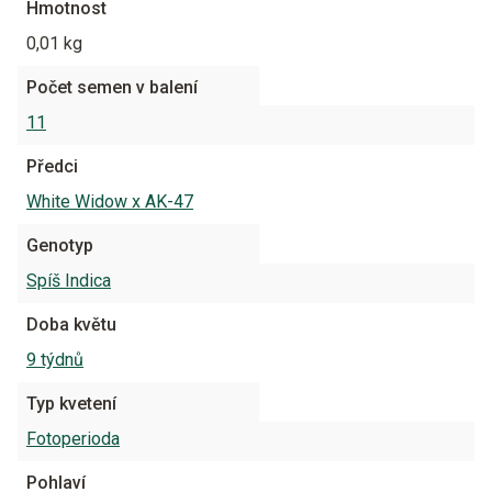
Hmotnost
0,01 kg
Počet semen v balení
11
Předci
White Widow x AK-47
Genotyp
Spíš Indica
Doba květu
9 týdnů
Typ kvetení
Fotoperioda
Pohlaví