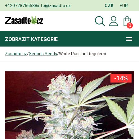
+420728766588
info@zasadto.cz
CZK
EUR
0
ZOBRAZIT
KATEGORIE
Zasadto.cz
/
Serious Seeds
/
White Russian Regulérní
-14%