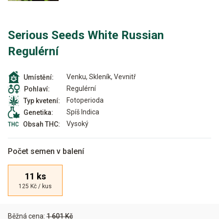
Serious Seeds White Russian
Regulérní
Venku, Skleník, Vevnitř
Umístění:
Regulérní
Pohlaví:
Fotoperioda
Typ kvetení:
Spíš Indica
Genetika:
Vysoký
Obsah THC:
Počet semen v balení
11 ks
125 Kč / kus
Běžná cena:
1 601 Kč