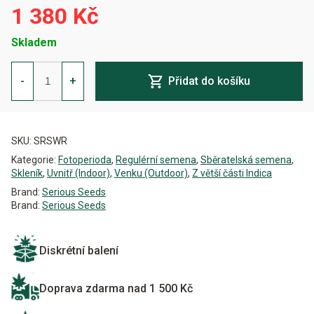
1 380 Kč
Skladem
White
Russian
-
+
Přidat do košíku
Regulérní
množství
Alternative:
SKU:
SRSWR
Kategorie:
Fotoperioda
,
Regulérní semena
,
Sběratelská semena
,
Skleník
,
Uvnitř (Indoor)
,
Venku (Outdoor)
,
Z větší části Indica
Brand:
Serious Seeds
Brand:
Serious Seeds
Diskrétní balení
Doprava zdarma nad 1 500 Kč