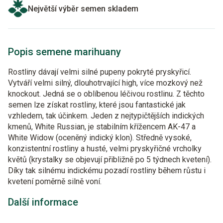
Největší výběr semen skladem
Popis semene marihuany
Rostliny dávají velmi silné pupeny pokryté pryskyřicí.
Vytváří velmi silný, dlouhotrvající high, více mozkový než
knockout. Jedná se o oblíbenou léčivou rostlinu. Z těchto
semen lze získat rostliny, které jsou fantastické jak
vzhledem, tak účinkem. Jeden z nejtypičtějších indických
kmenů, White Russian, je stabilním křížencem AK-47 a
White Widow (oceněný indický klon). Středně vysoké,
konzistentní rostliny a husté, velmi pryskyřičné vrcholky
květů (krystalky se objevují přibližně po 5 týdnech kvetení).
Díky tak silnému indickému pozadí rostliny během růstu i
kvetení poměrně silně voní.
Další informace