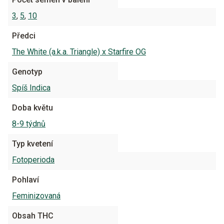
3
,
5
,
10
Předci
The White (a.k.a. Triangle) x Starfire OG
Genotyp
Spíš Indica
Doba květu
8-9 týdnů
Typ kvetení
Fotoperioda
Pohlaví
Feminizovaná
Obsah THC