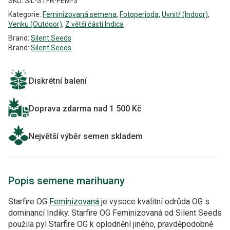
SKU:
SIL-STFR-FEM-3
Kategorie:
Feminizovaná semena
,
Fotoperioda
,
Uvnitř (Indoor)
,
Venku (Outdoor)
,
Z větší části Indica
Brand:
Silent Seeds
Brand:
Silent Seeds
Diskrétní balení
Doprava zdarma nad 1 500 Kč
Největší výběr semen skladem
Popis semene marihuany
Starfire OG
Feminizovaná
je vysoce kvalitní odrůda OG s
dominancí Indiky. Starfire OG Feminizovaná od Silent Seeds
použila pyl Starfire OG k oplodnění jiného, pravděpodobně