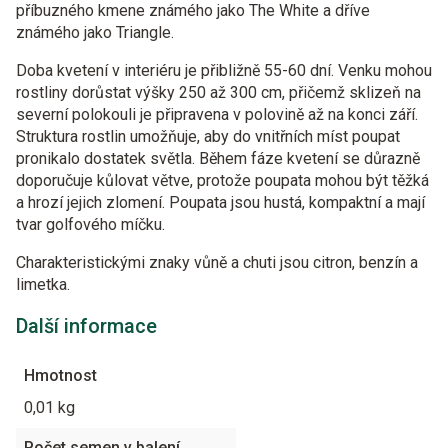
příbuzného kmene známého jako The White a dříve
známého jako Triangle.
Doba kvetení v interiéru je přibližně 55-60 dní. Venku mohou
rostliny dorůstat výšky 250 až 300 cm, přičemž sklizeň na
severní polokouli je připravena v polovině až na konci září.
Struktura rostlin umožňuje, aby do vnitřních míst poupat
pronikalo dostatek světla. Během fáze kvetení se důrazně
doporučuje kůlovat větve, protože poupata mohou být těžká
a hrozí jejich zlomení. Poupata jsou hustá, kompaktní a mají
tvar golfového míčku.
Charakteristickými znaky vůně a chuti jsou citron, benzín a
limetka.
Další informace
Hmotnost
0,01 kg
Počet semen v balení