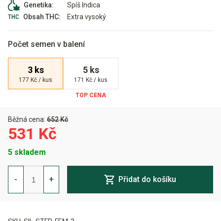
Spíš Indica
Genetika:
Extra vysoký
Obsah THC:
Počet semen v balení
3 ks
5 ks
177 Kč / kus
171 Kč / kus
Běžná cena:
652 Kč
531 Kč
5 skladem
Starfire
OG
-
+
Přidat do košíku
Feminizovaná
množství
Alternative: