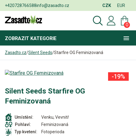
+420728766588
info@zasadto.cz
CZK
EUR
0
ZOBRAZIT
KATEGORIE
Zasadto.cz
/
Silent Seeds
/
Starfire OG Feminizovaná
-19%
Silent Seeds Starfire OG
Feminizovaná
Venku, Vevnitř
Umístění:
Feminizovaná
Pohlaví:
Fotoperioda
Typ kvetení: