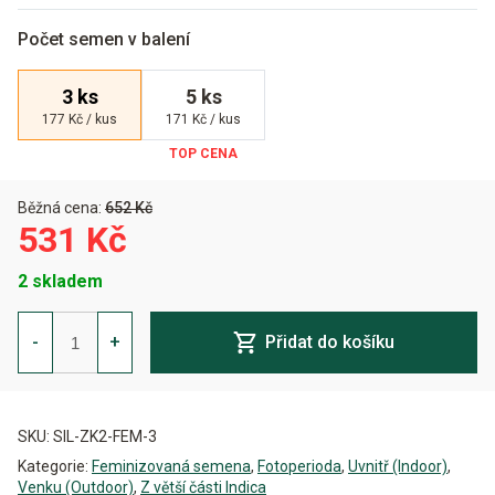
Počet semen v balení
3 ks
5 ks
177 Kč / kus
171 Kč / kus
Běžná cena:
652 Kč
531 Kč
2 skladem
Zkittlez
2.0
-
+
Přidat do košíku
Feminizovaná
množství
Alternative:
SKU:
SIL-ZK2-FEM-3
Kategorie:
Feminizovaná semena
,
Fotoperioda
,
Uvnitř (Indoor)
,
Venku (Outdoor)
,
Z větší části Indica