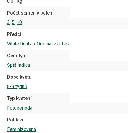
0,01 kg
Počet semen v balení
3
,
5
,
10
Předci
White Runtz x Original Zkittlez
Genotyp
Spíš Indica
Doba květu
8-9 týdnů
Typ kvetení
Fotoperioda
Pohlaví
Feminizovaná