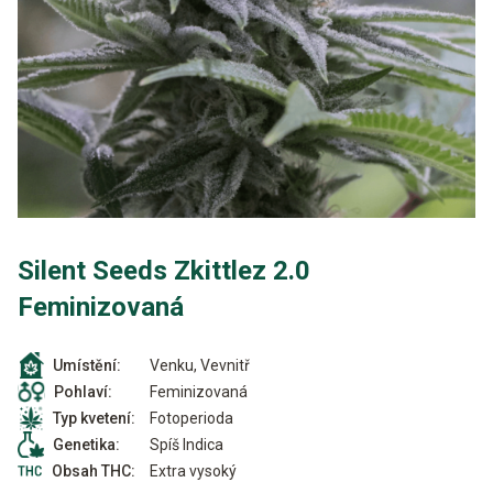
Silent Seeds Zkittlez 2.0
Feminizovaná
Venku, Vevnitř
Umístění:
Feminizovaná
Pohlaví:
Fotoperioda
Typ kvetení:
Spíš Indica
Genetika:
Extra vysoký
Obsah THC: