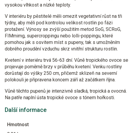
vysokou vlhkost a nízké teploty.
V interiéru by pěstitelé měli omezit vegetativní růst na tři
týdny, aby měli pod kontrolou velikost rostlin po fázi
protažení. Výnosy se zvýší použitím metod SoG, SCRoG,
FIMmimg, supercroppingu nebo lolli-poppingu, které
pomohou jak s osvitem míst s pupeny, tak s umožněním
dobrého proudění vzduchu skrz vnitřní strukturu rostlin.
Kvetení v interiéru trvá 56-63 dní. Vůně tropického ovoce se
projevuje poměrně brzy v průběhu kvetení. Venku rostliny
dorůstají do výšky 250 cm, přičemž sklizeň na severní
polokouli je připravena koncem září až začátkem října.
Vůně těchto pupenů je intenzivně sladká, tropická a ovocná.
Na patře naplní ústa tropické ovoce s tónem hořkosti.
Další informace
Hmotnost