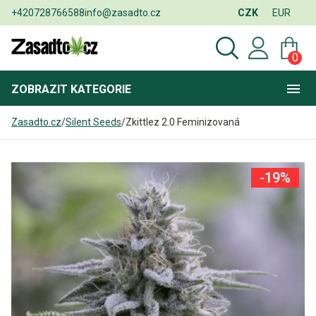
+420728766588
info@zasadto.cz
CZK
EUR
0
ZOBRAZIT
KATEGORIE
Zasadto.cz
/
Silent Seeds
/
Zkittlez 2.0 Feminizovaná
-19%